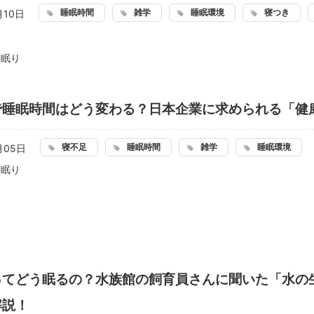
睡眠時間
雑学
睡眠環境
寝つき
月10日
：
眠り
で睡眠時間はどう変わる？日本企業に求められる「健
寝不足
睡眠時間
雑学
睡眠環境
月05日
：
眠り
ってどう眠るの？水族館の飼育員さんに聞いた「水の
解説！