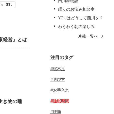
西川家物語
疲れ
眠りのお悩み相談室
YOUはどうして西川を？
わくわく朝の楽しみ
連載一覧へ
康経営」とは
注目のタグ
#寝不足
#選び方
#お手入れ
#睡眠時間
生き物の睡
#腰痛