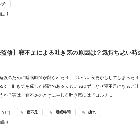
ッチ
：
眠り
医監修】寝不足による吐き気の原因は？気持ち悪い時
勉強のために睡眠時間が削られたり、ついつい夜更かししてしまったり
るく、吐き気を催した経験のある人もいるはず。なぜ寝不足になると吐
うか？実は、寝不足のときに生じる吐き気には『コルチ...
寝不足
睡眠時間
疲れ
月01日
：
眠り