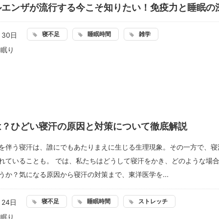
ルエンザが流行する今こそ知りたい！免疫力と睡眠の
寝不足
睡眠時間
雑学
月30日
：
眠り
は？ひどい寝汗の原因と対策について徹底解説
を伴う寝汗は、誰にでもあたりまえに生じる生理現象。その一方で、寝
れていることも。 では、私たちはどうして寝汗をかき、どのような場
うか？気になる原因から寝汗の対策まで、東洋医学を...
寝不足
睡眠時間
ストレッチ
月24日
：
眠り