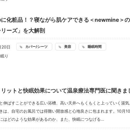
に化粧品！？寝ながら肌ケアできる＜newmine＞
シリーズ」を大解剖
カバー/シーツ
美容
睡眠時間
月20日
：
眠り
メリットと快眠効果について温泉療法専門医に聞きま
と伸ばすことができる広い浴槽、高い天井へもくもくと上っていく湯気
きは、自宅のお風呂では得難い開放感と心地良さに包まれます。10月1
にはどのような効果があるのか、また、快眠につなげる...