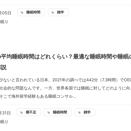
睡眠時間
雑学
月05日
：
眠り
の平均睡眠時間はどれくらい？最適な睡眠時間や睡眠
解説
少ないと言われている日本。2021年の調べでは442分（7.3時間）でOE
社会的な問題なんです。一方、世界各国では睡眠に対してどのように向
そこで海外留学経験もある睡眠コンサル...
寝不足
睡眠時間
雑学
月31日
：
眠り