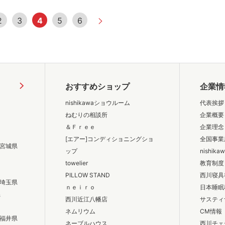
2
3
4
5
6
おすすめショップ
企業情
nishikawaショウルーム
代表挨拶
ねむりの相談所
企業概要
＆Ｆｒｅｅ
企業理念
[エアー]コンディショニングショ
全国事業
宮城県
ップ
nishik
towelier
教育制度
PILLOW STAND
西川寝具
埼玉県
ｎｅｉｒｏ
日本睡眠
県
西川近江八幡店
サスティ
ネムリウム
CM情報
福井県
ネーブルハウス
西川チェ