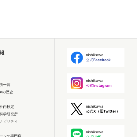
報
nishikawa
公式
Facebook
nishikawa
所一覧
公式
Instagram
awaの歴史
nishikawa
社内検定
公式
X（旧Twitter）
科学研究所
ナビリティ
nishikawa
ーンの専門店
公式
LINE