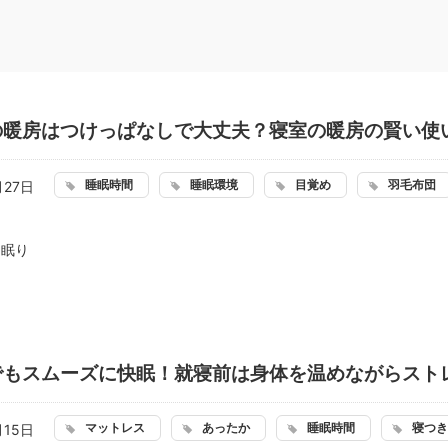
の暖房はつけっぱなしで大丈夫？寝室の暖房の賢い使
睡眠時間
睡眠環境
目覚め
羽毛布団
月27日
：
眠り
でもスムーズに快眠！就寝前は身体を温めながらスト
マットレス
あったか
睡眠時間
寝つき
月15日