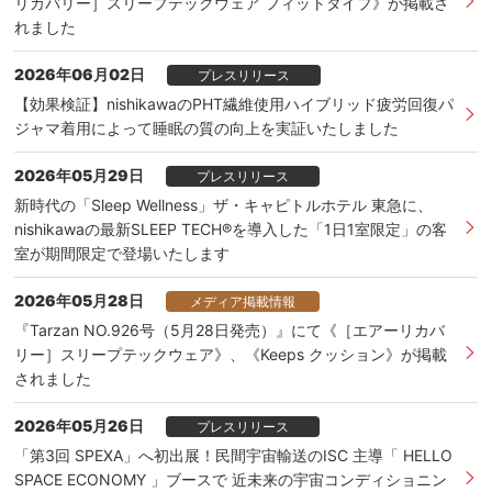
リカバリー］スリープテックウェア フィットタイプ》が掲載さ
れました
2026年06月02日
プレスリリース
【効果検証】nishikawaのPHT繊維使用ハイブリッド疲労回復パ
ジャマ着用によって睡眠の質の向上を実証いたしました
2026年05月29日
プレスリリース
新時代の「Sleep Wellness」ザ・キャピトルホテル 東急に、
nishikawaの最新SLEEP TECH®を導入した「1日1室限定」の客
室が期間限定で登場いたします
2026年05月28日
メディア掲載情報
『Tarzan NO.926号（5月28日発売）』にて《［エアーリカバ
リー］スリープテックウェア》、《Keeps クッション》が掲載
されました
2026年05月26日
プレスリリース
「第3回 SPEXA」へ初出展！民間宇宙輸送のISC 主導「 HELLO
SPACE ECONOMY 」ブースで 近未来の宇宙コンディショニン