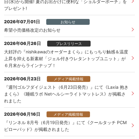
日(水)から開催! 夏のお出かけに便利な「ショルダーポーチ」を
プレゼント!
2026年07月01日
お知らせ
希望小売価格改定のお知らせ
2026年06月26日
プレスリリース
大好評の『nishikawaのオーダーまくら』にもっちり触感＆温度
上昇を抑える新素材「ジェル付きウレタントップユニット」が
６月末からラインナップ！
2026年06月23日
メディア掲載情報
『週刊ゴルフダイジェスト（6月23日発売）』にて《Laxia 抱き
まくら》《睡眠ラボ Netヘルシーライトマットレス》が掲載さ
れました
2026年06月16日
メディア掲載情報
『リンネル 8月号（6月19日発売）』にて《クールタッチ PCM
ピローパッド》が掲載されました