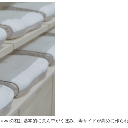
ikawaの枕は基本的に真ん中がくぼみ、両サイドが高めに作ら