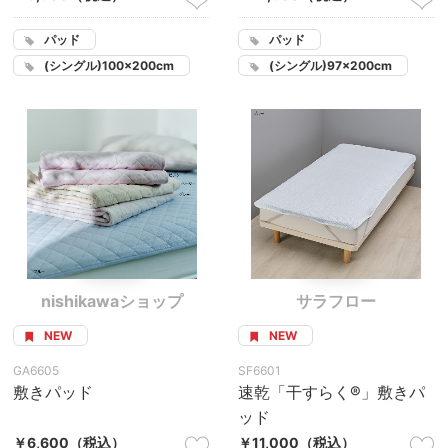
パッド
パッド
(シングル)100×200cm
(シングル)97×200cm
nishikawaショップ
サラフロー
NEW
NEW
GA6605
SF6601
敷きパッド
速乾「干すらく®」敷きパ
ッド
￥6,600
（税込）
￥11,000
（税込）