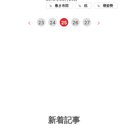
敷き布団
枕
寝姿勢
23
24
25
26
27
新着記事