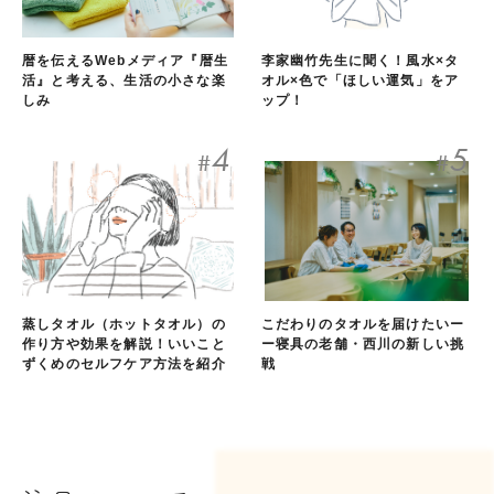
暦を伝えるWebメディア『暦生
李家幽竹先生に聞く！風水×タ
活』と考える、生活の小さな楽
オル×色で「ほしい運気」をア
しみ
ップ！
4
5
#
#
蒸しタオル（ホットタオル）の
こだわりのタオルを届けたいー
作り方や効果を解説！いいこと
ー寝具の老舗・西川の新しい挑
ずくめのセルフケア方法を紹介
戦