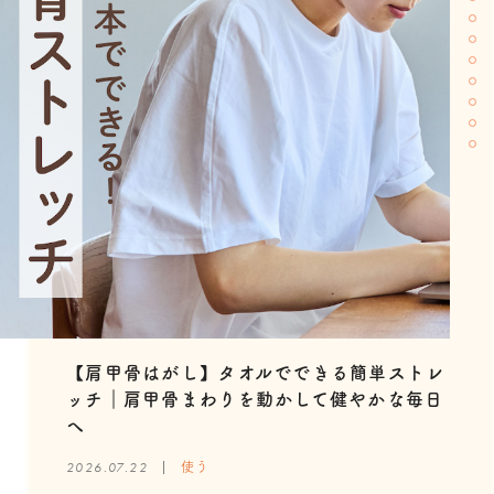
【肩甲骨はがし】タオルでできる簡単ストレ
気をつかわせないプレゼント選びのコツと
【占い師監修】誕生月ラッキーカラーで選ぶ
自分好みのバスタオル、どう選ぶ？ 暮らし
「触覚」から自律神経を整える。朝の目覚め
末端冷え性の対策に！タオルで「即席温活」
ギフトコンシェルジュに聞いた！男性におす
ギフトコンシェルジュに聞いた！女性におす
瀬戸内の夜明け・柑橘・風をタオルのモチー
東洋医学から学ぶ月と身体の関係。おうちで
【16タイプ性格診断別】あなたに合うタオル
風呂キャンセル界隈からの脱出法を紹介！快
ッチ｜肩甲骨まわりを動かして健やかな毎日
は？1,000円前後のタオルプチギフト５選
nishikawaのタオルギフト！性格診断も
に合わせたタオル選びと「スマートバス」の
も夜の眠りも肌に触れるタオルから！
する方法とおすすめアイテム
すめのnishikawaタオルギフト
すめのnishikawaタオルギフト
フに。写真作家が綴る「ゆいわた」新色エッ
きるセルフケアもご紹介！
は？おすすめのnishikawaタオル
適バスタイムを叶えるnishikawaの便利アイ
へ
魅力
セイ
テムも
2026.04.21
2026.07.10
2026.03.03
2026.02.12
2025.12.24
2025.12.10
2025.11.12
2025.11.04
楽しむ
楽しむ
楽しむ
贈る
贈る
贈る
使う
知る
2026.07.22
2026.04.09
2025.11.26
2025.09.29
楽しむ
使う
使う
使う