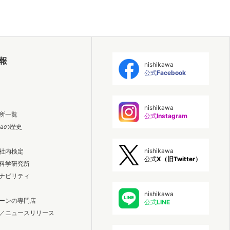
報
nishikawa
公式
Facebook
nishikawa
所一覧
公式
Instagram
awaの歴史
nishikawa
社内検定
公式
X（旧Twitter）
科学研究所
ナビリティ
nishikawa
ーンの専門店
公式
LINE
／ニュースリリース