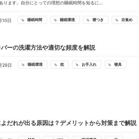
あります。自分にとっての理想の睡眠時間を知るに...
睡眠時間
睡眠環境
寝つき
目覚め
月10日
カバーの洗濯方法や適切な頻度を解説
睡眠環境
枕
お手入れ
寝具
月29日
によだれが出る原因は？デメリットから対策まで解説