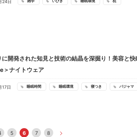
雑学
いびき
睡眠環境
枕
月24日
ぶりに開発された知見と技術の結晶を深掘り！美容と快
ine＞ナイトウェア
睡眠時間
睡眠環境
寝つき
パジャマ
月17日
4
5
6
7
8