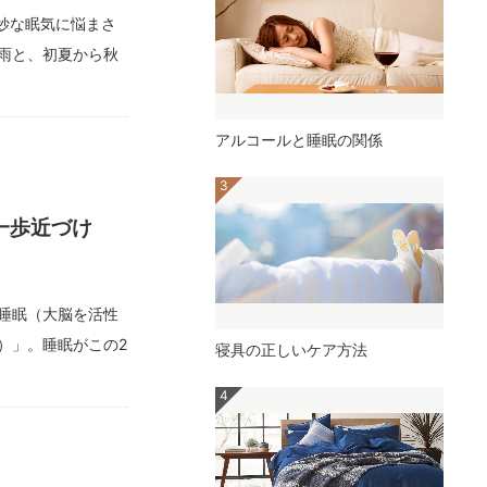
妙な眠気に悩まさ
雨と、初夏から秋
アルコールと睡眠の関係
一歩近づけ
睡眠（大脳を活性
）」。睡眠がこの2
寝具の正しいケア方法