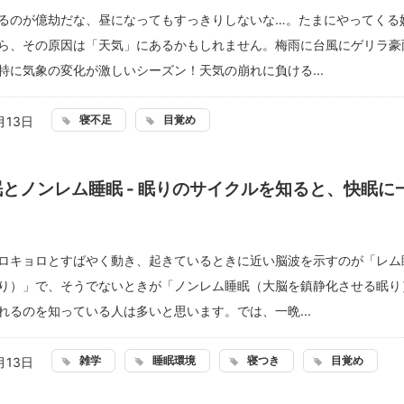
るのが億劫だな、昼になってもすっきりしないな…。たまにやってくる
ら、その原因は「天気」にあるかもしれません。梅雨に台風にゲリラ豪
特に気象の変化が激しいシーズン！天気の崩れに負ける...
寝不足
目覚め
月13日
とノンレム睡眠 - 眠りのサイクルを知ると、快眠に
ロキョロとすばやく動き、起きているときに近い脳波を示すのが「レム
り）」で、そうでないときが「ノンレム睡眠（大脳を鎮静化させる眠り
れるのを知っている人は多いと思います。では、一晩...
雑学
睡眠環境
寝つき
目覚め
月13日