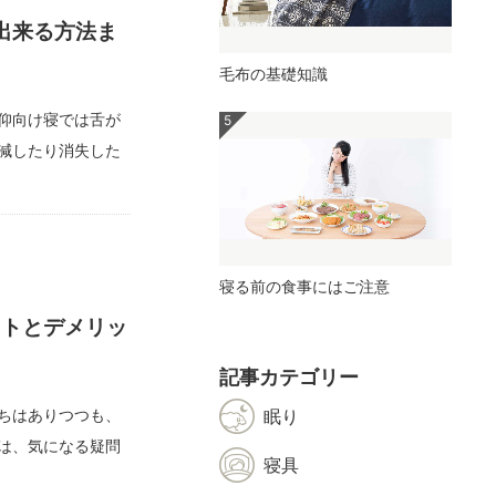
出来る方法ま
毛布の基礎知識
仰向け寝では舌が
減したり消失した
寝る前の食事にはご注意
ットとデメリッ
記事カテゴリー
ちはありつつも、
眠り
は、気になる疑問
寝具