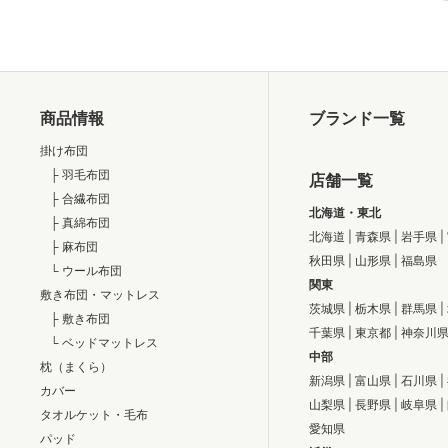
商品情報
ブランド一覧
掛け布団
├ 羽毛布団
店舗一覧
├ 合繊布団
北海道・東北
├ 真綿布団
北海道
|
青森県
|
岩手県
|
├ 麻布団
秋田県
|
山形県
|
福島県
└ ウール布団
関東
敷き布団・マットレス
茨城県
|
栃木県
|
群馬県
|
├ 敷き布団
千葉県
|
東京都
|
神奈川
└ ベッドマットレス
中部
枕（まくら）
新潟県
|
富山県
|
石川県
|
カバー
山梨県
|
長野県
|
岐阜県
|
タオルケット・毛布
愛知県
パッド