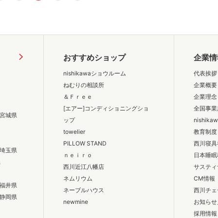
おすすめショップ
企業情
nishikawaショウルーム
代表挨拶
ねむりの相談所
企業概要
＆Ｆｒｅｅ
企業理念
[エアー]コンディショニングショ
全国事業
宮城県
ップ
nishik
towelier
教育制度
PILLOW STAND
西川寝具
埼玉県
ｎｅｉｒｏ
日本睡眠
県
西川近江八幡店
サスティ
ネムリウム
CM情報
福井県
ネーブルハウス
西川チェ
静岡県
newmine
お知らせ
採用情報