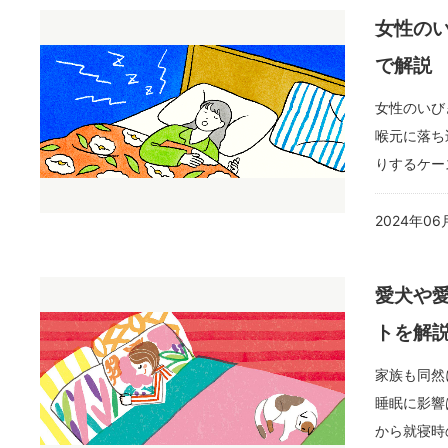
女性の
で解説
女性のいび
喉元に落ち
りするケー
2024年06
愛犬や
トを解
家族も同然
睡眠に影響
から就寝時