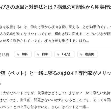
いびきの原因と対処法とは？病気の可能性から即実行
きを改善するには、仰向け寝から横向き寝に変えることが効果的です。
込み気道が狭くなりやすいですが、横向き寝に変えることでいびきが軽
スが多く報告されています。横向き寝を維持するには抱...
加齢
雑学
いびき
寝姿勢
月13日
愛猫（ペット）と一緒に寝るのはOK？専門家がメリ
説
に大切なペットですが、就寝時はどうしていますか？一緒に寝たい気持
はないのか、衛生的に問題はないのか気になるところです。そこで今回
のペットとの上手な付き合い方、さらにはペットと一緒...