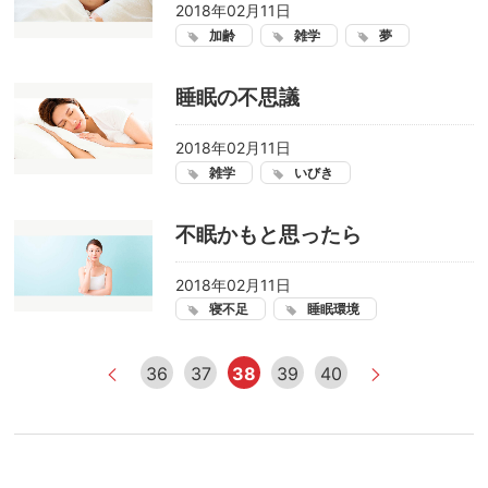
2018年02月11日
加齢
雑学
夢
睡眠の不思議
2018年02月11日
雑学
いびき
不眠かもと思ったら
2018年02月11日
寝不足
睡眠環境
36
37
38
39
40