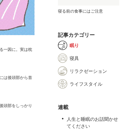
寝る前の食事にはご注意
記事カテゴリー
眠り
る一因に。実は枕
寝具
リラクゼーション
には後頭部から首
ライフスタイル
後頭部をしっかり
連載
人生と睡眠のお話聞かせ
てください