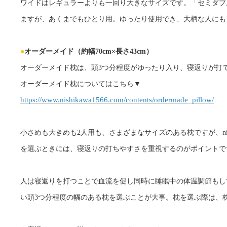
ワイドはレギュラーよりも一回り大きなサイズです。「セミダブ
ますが、あくまでもひとり用。ゆったり使用でき、大柄な人にも
●
オーダーメイド（約幅70cm×長さ43cm）
オーダーメイド枕は、頭3つ分程度がゆったり入り、寝返りが打
オーダーメイド枕についてはこちら▼
https://www.nishikawa1566.com/contents/ordermade_pillow
/
小さめも大きめも2人用も、さまざまなサイズのある枕ですが、ni
を選ぶときには、寝返りの打ちやすさを重視するのがポイントで
人は寝返りを打つことで血流を促し同時に睡眠中の体温調節もし
い頭3つ分程度の幅のある枕を選ぶことが大事。枕を選ぶ際は、