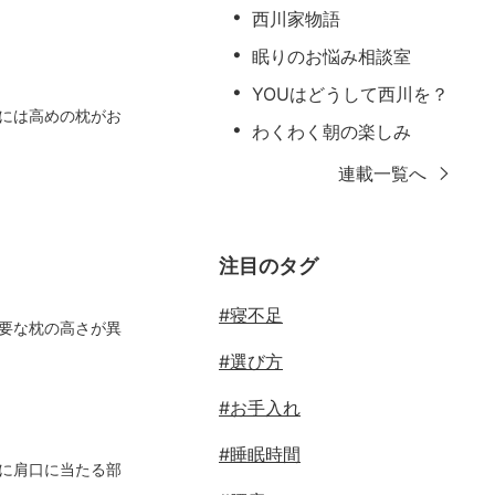
西川家物語
眠りのお悩み相談室
YOUはどうして西川を？
には
高めの枕
がお
わくわく朝の楽しみ
連載一覧へ
注目のタグ
#寝不足
要な枕の高さが異
#選び方
#お手入れ
#睡眠時間
に肩口に当たる部