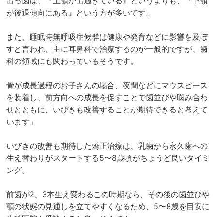
出っ歯は、『上顎が出過ぎている』というよりも、『下顎
が後退傾向にある』という方が多いです。
また、睡眠時無呼吸症候群は健康や発育などに影響を及ぼ
すと言われ、主に耳鼻科で治療するのが一般的ですが、歯
科の領域にも関わっているそうです。
骨が成長過程のお子さんの場合、夜間などにマウスピース
を装着し、前方向への成長を促すことで歯並びや噛み合わ
せとともに、いびきも改善することが期待できると考えて
います」
いびきの改善も期待した矯正治療は、乳歯から永久歯への
生え替わりがスタートする5〜8歳頃がちょうど良いタイミ
ング。
前歯が2、3本生え変わるこの時期なら、その後の歯並びや
顎の状態の見通しを立てやすくなるため、5〜8歳を目安に