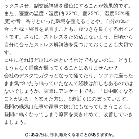
ックスさせ、副交感神経を優位にすることが効果的です。
また、寝室の温度・湿度(冬22℃、夏25℃、湿度50%程
度)や音、香りといった環境を整えることや、自分の体に
合った枕・寝具を見直すことも、寝つきを良くするポイン
トです。さらに、ストレスをため込まないよう、日頃から
自分に合ったストレス解消法を見つけておくことも大切で
す。
日中にそれほど睡眠不足というわけでもないのに、どうし
ようもなく睡魔が襲ってくることはありませんか？
会社のデスクでガクっとなって慌てたり、ソファに座った
まま気づいたら眠っていたなんて経験は誰しもあるのでは
ないでしょうか。実際にアンケートでも、「日中眠くなる
ことがある」と答えた方は、9割近くにのぼっています。
昼間の眠気は仕事や家事の妨げにもなってしまうことも。
昼間に眠くなってしまう原因を突き止めて、改善していき
ましょう。