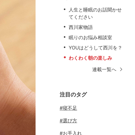
人生と睡眠のお話聞かせ
てください
西川家物語
眠りのお悩み相談室
YOUはどうして西川を？
わくわく朝の楽しみ
連載一覧へ
注目のタグ
#寝不足
#選び方
#お手入れ