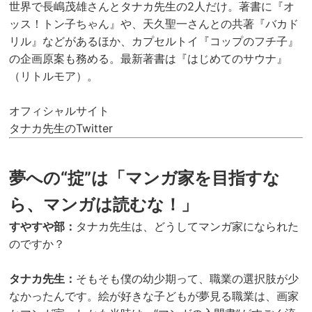
世界で長嶋茂雄さんとタナカ先生の2人だけ。著書に『オ
ッス！トン子ちゃん』や、天久聖一さんとの共著『バカド
リル』などがあるほか、カプセルトイ『コップのフチ子』
の企画原案も務める。最新著書は『
はじめてのサウナ
』
（リトルモア）。
オフィシャルサイト
タナカ先生のTwitter
夢への“掟”は「マンガ家を目指すな
ら、マンガは読むな！」
すやすや部：
タナカ先生は、どうしてマンガ家になられた
のですか？
タナカ先生：
そもそも僕の幼少期って、職業の選択肢が少
なかったんです。絵が好きな子どもが夢見る職業は、画家