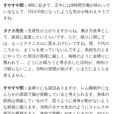
すやすや部：
4時に起きて、正午には8時間労働が終わって
いるなんて、1日が2倍になったような気分が味わえそうで
すね。
タナカ先生：
生産性が上がりますからね。働き方改革とし
て、政府に提案したいくらいです。ただ、眠りに関して
は、もっとテクニカルに質を上げたいですね。僕、十代の
ころから、まくらを使っていないんですよ。高校生のとき
にやっていた部活が異様に厳しく、毎晩のように金縛りに
襲われて…。どうにか眠ろうと導き出した法則が、仰向け
で眠らないこと。当時の習慣が抜けず、いまだにまくらを
使えません。
すやすや部：
金縛りにも諸説ありますが、レム睡眠中にな
んらかの原因で脳が覚醒していると考えられます。身体の
筋肉は弛緩しているので、思うように身体が動かないよう
な錯覚に陥ります。当時のタナカ先生のようにストレスや
疲労が蓄積すると、途中で覚醒しやすくなるので、やはり