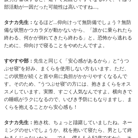
部活動が一因だった可能性は高いですね…。
タナカ先生：
なるほど…仰向けって無防備でしょう？無防
備な状態かつカラダが動かないから、「誰かに乗られたら
終わる、何かが倒れてきたら終わる」と。恐怖から逃れる
ために、仰向けで寝ることをやめたんですよ。
すやすや部：
先生と同じく「安心感があるから」と“うつ
ぶせ寝”を好み、まくらを使用しない方もいます。ただ、
この状態が続くと首や肩に負担がかかりやすくなるんで
す。そのため、“うつぶせ寝”の方には、抱きまくらをオス
スメしています。実際、すごく人気なんですよ。横向きで
の睡眠がラクになるので、いびき予防にもなりますし、ま
くらを抱えることから安心感も！
タナカ先生：
抱き枕、ちょっと躊躇していましたね。ネー
ミングのせいでしょうか、枕を抱いて寝たら、男として終
わるんじゃないかと…。でも、僕ももう51歳ですから、そ