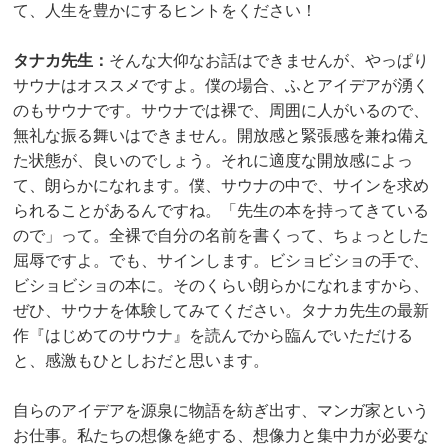
て、人生を豊かにするヒントをください！
タナカ先生：
そんな大仰なお話はできませんが、やっぱり
サウナはオススメですよ。僕の場合、ふとアイデアが湧く
のもサウナです。サウナでは裸で、周囲に人がいるので、
無礼な振る舞いはできません。開放感と緊張感を兼ね備え
た状態が、良いのでしょう。それに適度な開放感によっ
て、朗らかになれます。僕、サウナの中で、サインを求め
られることがあるんですね。「先生の本を持ってきている
ので」って。全裸で自分の名前を書くって、ちょっとした
屈辱ですよ。でも、サインします。ビショビショの手で、
ビショビショの本に。そのくらい朗らかになれますから、
ぜひ、サウナを体験してみてください。タナカ先生の最新
作『
はじめてのサウナ
』を読んでから臨んでいただける
と、感激もひとしおだと思います。
自らのアイデアを源泉に物語を紡ぎ出す、マンガ家という
お仕事。私たちの想像を絶する、想像力と集中力が必要な