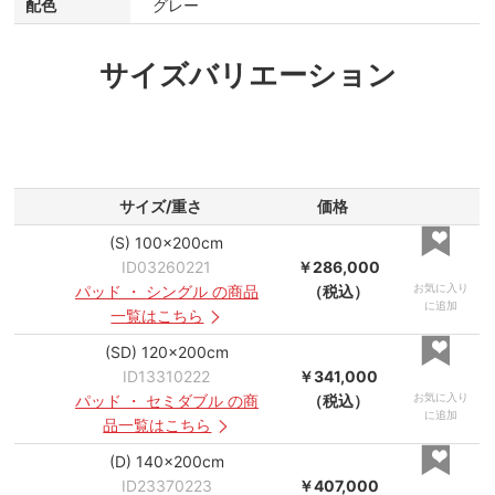
配色
グレー
サイズバリエーション
サイズ/重さ
価格
(S) 100×200cm
ID03260221
￥286,000
お気に入り
パッド
・
シングル
の商品
（税込）
に追加
一覧はこちら
(SD) 120×200cm
ID13310222
￥341,000
お気に入り
パッド
・
セミダブル
の商
（税込）
に追加
品一覧はこちら
(D) 140×200cm
ID23370223
￥407,000