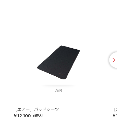
AiR
［エアー］パッドシーツ
［
￥12,100
￥
（税込）