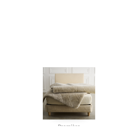
Première
PU2300