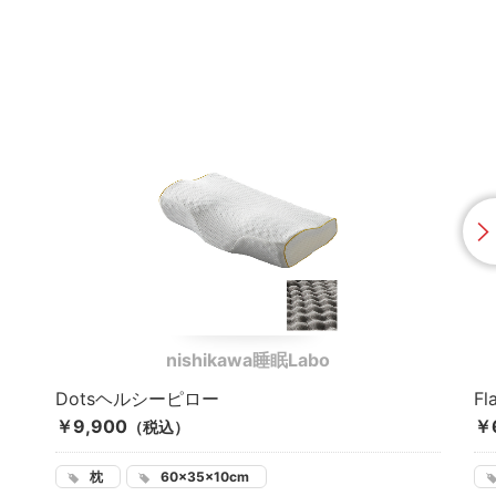
nishikawa睡眠Labo
Dotsヘルシーピロー
F
￥9,900
￥
（税込）
枕
60×35×10cm