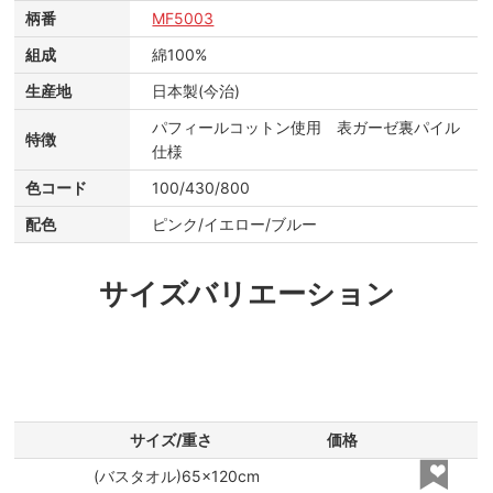
柄番
MF5003
組成
綿100%
生産地
日本製(今治)
パフィールコットン使用 表ガーゼ裏パイル
特徴
仕様
色コード
100/430/800
配色
ピンク/イエロー/ブルー
サイズバリエーション
サイズ/重さ
価格
(バスタオル)65×120cm