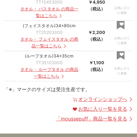
TT15453000
￥4,950
お気に入り
タオル
・
バスタオル
の商品一
（税込）
に追加
覧はこちら
(フェイスタオル)34×80cm
TT25203000
￥2,200
お気に入り
タオル
・
フェイスタオル
の商
（税込）
に追加
品一覧はこちら
(ループタオル)34×35cm
TT35103000
￥1,100
お気に入り
タオル
・
ループタオル
の商品
（税込）
に追加
一覧はこちら
「※」マークのサイズは受注生産です。
オンラインショップへ
お気に入り一覧を見る
「
moussepuff
」商品一覧を見る