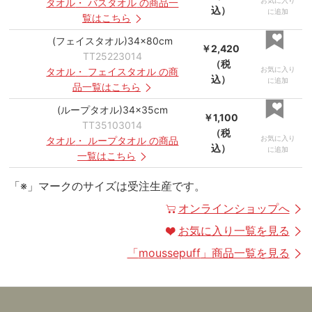
お気に入り
タオル
・
バスタオル
の商品一
込）
に追加
覧はこちら
(フェイスタオル)34×80cm
￥2,420
TT25223014
（税
お気に入り
タオル
・
フェイスタオル
の商
込）
に追加
品一覧はこちら
(ループタオル)34×35cm
￥1,100
TT35103014
（税
お気に入り
タオル
・
ループタオル
の商品
込）
に追加
一覧はこちら
「※」マークのサイズは受注生産です。
オンラインショップへ
お気に入り一覧を見る
「
moussepuff
」商品一覧を見る