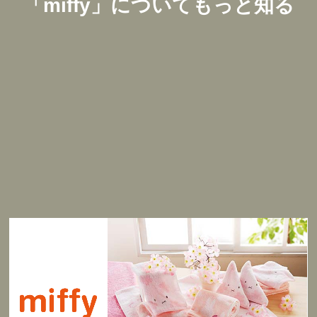
「
miffy
」についてもっと知る