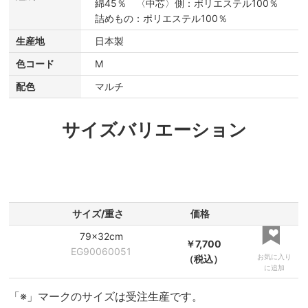
綿45％ 〈中芯〉側：ポリエステル100％
詰めもの：ポリエステル100％
生産地
日本製
色コード
M
配色
マルチ
サイズバリエーション
サイズ/重さ
価格
79×32cm
￥7,700
EG90060051
お気に入り
（税込）
に追加
「※」マークのサイズは受注生産です。