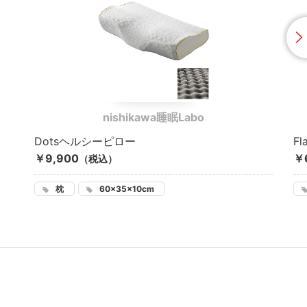
nishikawa睡眠Labo
Dotsヘルシーピロー
F
￥9,900
￥
（税込）
枕
60×35×10cm