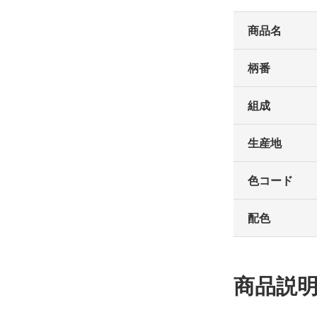
商品名
柄番
組成
生産地
色コード
配色
商品説