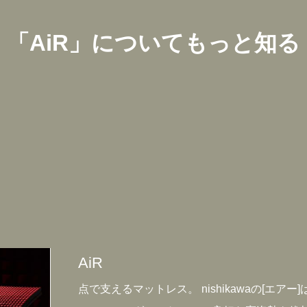
「
AiR
」についてもっと知る
AiR
点で支えるマットレス。 nishikawaの[