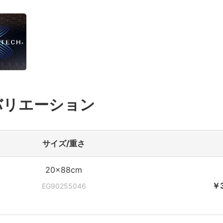
バリエーション
サイズ/重さ
20×88cm
￥3
EG90255046