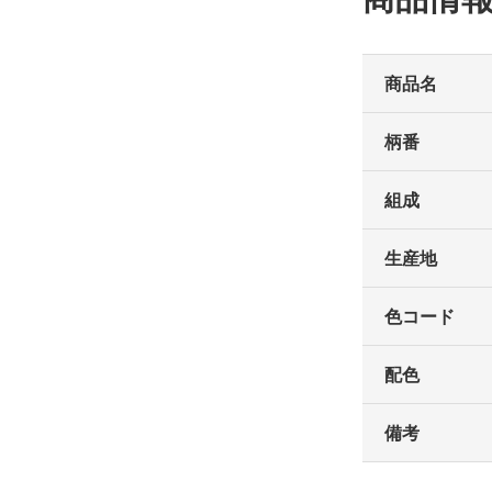
商品名
柄番
組成
生産地
色コード
配色
備考