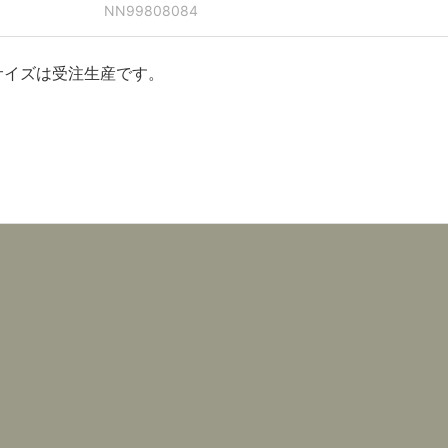
NN99808084
サイズは受注生産です。