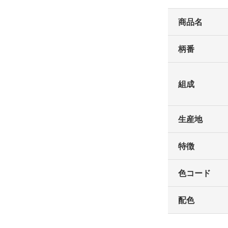
商品名
柄番
組成
生産地
特徴
色コード
配色