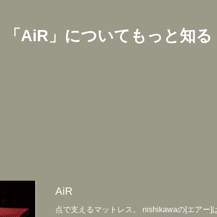
「
AiR
」についてもっと知る
AiR
点で支えるマットレス。 nishikawaの[