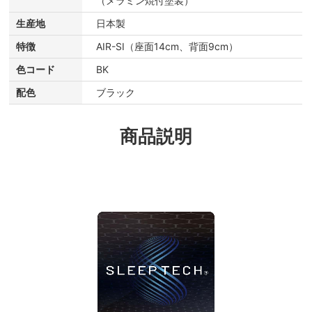
（メラミン焼付塗装）
生産地
日本製
特徴
AIR-SI（座面14cm、背面9cm）
色コード
BK
配色
ブラック
商品説明