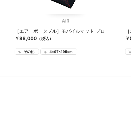
AiR
［エアーポータブル］モバイルマット プロ
［
￥88,000
￥
（税込）
その他
4×97×195cm