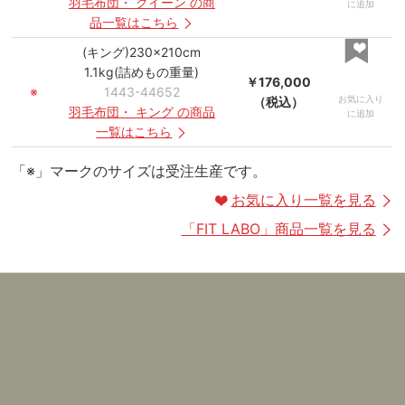
羽毛布団
・
クイーン
の商
に追加
品一覧はこちら
(キング)230×210cm
1.1kg(詰めもの重量)
￥176,000
※
1443-44652
お気に入り
（税込）
羽毛布団
・
キング
の商品
に追加
一覧はこちら
「※」マークのサイズは受注生産です。
お気に入り一覧を見る
「
FIT LABO
」商品一覧を見る