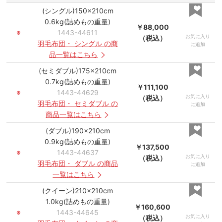
(シングル)150×210cm
0.6kg(詰めもの重量)
￥88,000
※
1443-44611
お気に入り
（税込）
羽毛布団
・
シングル
の商
に追加
品一覧はこちら
(セミダブル)175×210cm
0.7kg(詰めもの重量)
￥111,100
※
1443-44629
お気に入り
（税込）
羽毛布団
・
セミダブル
の
に追加
商品一覧はこちら
(ダブル)190×210cm
0.9kg(詰めもの重量)
￥137,500
※
1443-44637
お気に入り
（税込）
羽毛布団
・
ダブル
の商品
に追加
一覧はこちら
(クイーン)210×210cm
1.0kg(詰めもの重量)
￥160,600
※
1443-44645
お気に入り
（税込）