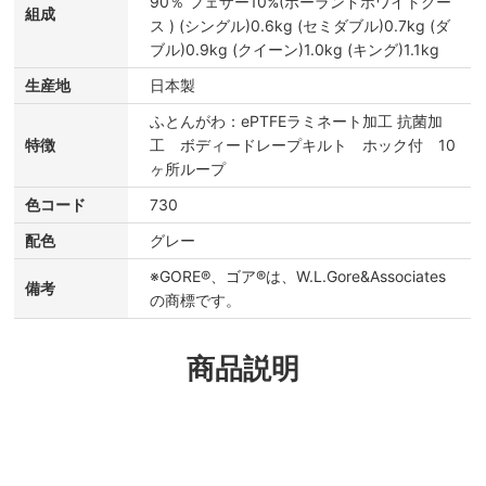
90％ フェザー10%(ポーランドホワイトグー
組成
ス ) (シングル)0.6kg (セミダブル)0.7kg (ダ
ブル)0.9kg (クイーン)1.0kg (キング)1.1kg
生産地
日本製
ふとんがわ：ePTFEラミネート加工 抗菌加
特徴
工 ボディードレープキルト ホック付 10
ヶ所ループ
色コード
730
配色
グレー
※GORE®、ゴア®は、W.L.Gore&Associates
備考
の商標です。
商品説明