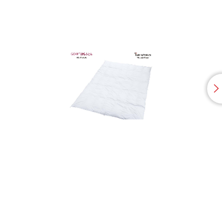
FIT LABO
ゴア® 羽毛掛けふとん
ゴ
￥228,800
￥1
（税込）
羽毛布団
(セミダブル) 175×210cm 1.4kg(詰めもの重量)