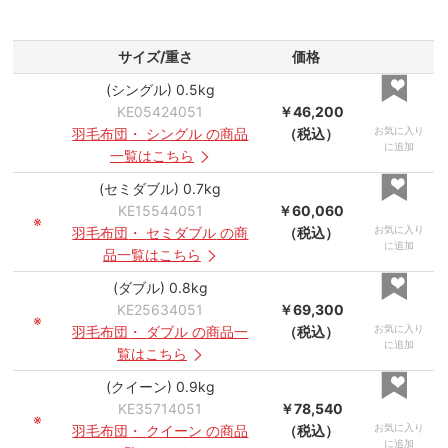
サイズ/重さ
価格
(シングル) 0.5kg
KE05424051
￥46,200
お気に入り
羽毛布団
・
シングル
の商品
（税込）
に追加
一覧はこちら
(セミダブル) 0.7kg
KE15544051
￥60,060
※
お気に入り
羽毛布団
・
セミダブル
の商
（税込）
に追加
品一覧はこちら
(ダブル) 0.8kg
KE25634051
￥69,300
※
お気に入り
羽毛布団
・
ダブル
の商品一
（税込）
に追加
覧はこちら
(クイーン) 0.9kg
KE35714051
￥78,540
※
お気に入り
羽毛布団
・
クイーン
の商品
（税込）
に追加