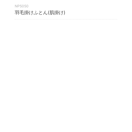
NP5050
羽毛掛けふとん(肌掛け)
羽毛布団