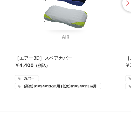
AiR
［エアー3D］スペアカバー
［
￥4,400
￥
（税込）
カバー
(高め)61×34×13cm用 (低め)61×34×11cm用