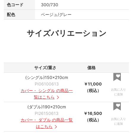
色コード
300/730
配色
ベージュ/グレー
サイズバリエーション
サイズ/重さ
価格
(シングル)150×210cm
PI06100613
￥11,000
お気に入り
カバー
・
シングル
の商品一
（税込）
に追加
覧はこちら
(ダブル)190×210cm
PI26150613
￥16,500
お気に入り
カバー
・
ダブル
の商品一覧
（税込）
に追加
はこちら