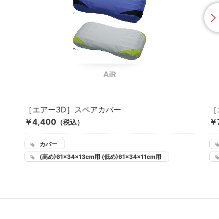
AiR
［エアー3D］スペアカバー
［
￥4,400
￥
（税込）
カバー
(高め)61×34×13cm用 (低め)61×34×11cm用