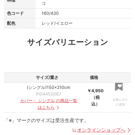
コ
色コード
160/430
配色
レッド/イエロー
サイズバリエーション
サイズ/重さ
価格
(シングル)150×210cm
￥4,950
PI04450067
（税
お気に入り
カバー
・
シングル
の商品一覧
込）
に追加
はこちら
「※」マークのサイズは受注生産です。
オンラインショップへ