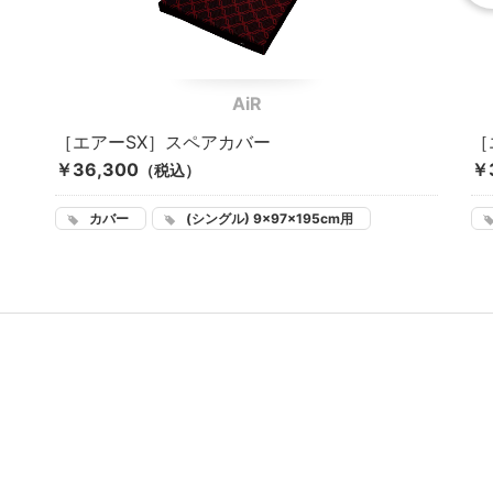
AiR
［エアーSX］スペアカバー
［
￥36,300
￥
（税込）
カバー
(シングル) 9×97×195cm用