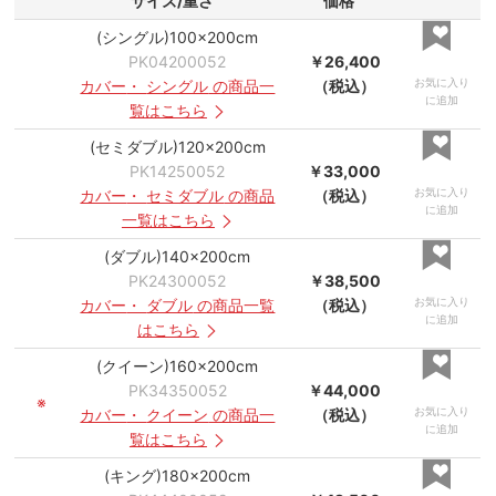
サイズ/重さ
価格
(シングル)100×200cm
PK04200052
￥26,400
お気に入り
カバー
・
シングル
の商品一
（税込）
に追加
覧はこちら
(セミダブル)120×200cm
PK14250052
￥33,000
お気に入り
カバー
・
セミダブル
の商品
（税込）
に追加
一覧はこちら
(ダブル)140×200cm
PK24300052
￥38,500
お気に入り
カバー
・
ダブル
の商品一覧
（税込）
に追加
はこちら
(クイーン)160×200cm
PK34350052
￥44,000
※
お気に入り
カバー
・
クイーン
の商品一
（税込）
に追加
覧はこちら
(キング)180×200cm