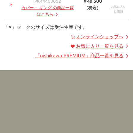
PK44400052
￥49,500
※
お気に入り
カバー
・
キング
の商品一覧
（税込）
に追加
はこちら
「※」マークのサイズは受注生産です。
オンラインショップへ
お気に入り一覧を見る
「
nishikawa PREMIUM
」商品一覧を見る