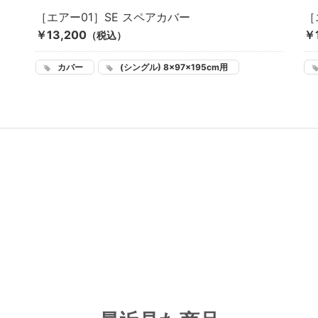
［エアー01］SE スペアカバー
［
￥13,200
￥
（税込）
カバー
(シングル) 8×97×195cm用