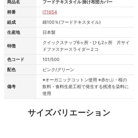
商品名
フードテキスタイル 掛け布団カバー
柄番
IT1654
組成
綿100％(フードテキスタイル)
生産地
日本製
クイックスナップ6ヶ所・ひも2ヶ所 片サイ
特徴
ドファスナースライダー２コ
色コード
101/500
配色
ピンク/グリーン
※オーガニックコットン使用 ※赤かぶ・桜の
備考
飲料・食料生産工程で発生する残渣を染料に
使用
サイズバリエーション