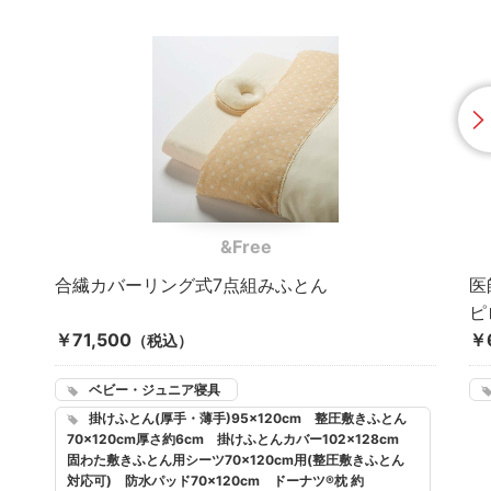
&Free
合繊カバーリング式7点組みふとん
医
ピ
￥71,500
￥
（税込）
ベビー・ジュニア寝具
掛けふとん(厚手・薄手)95×120cm 整圧敷きふとん
70×120cm厚さ約6cm 掛けふとんカバー102×128cm
固わた敷きふとん用シーツ70×120cm用(整圧敷きふとん
対応可) 防水パッド70×120cm ドーナツ®枕 約