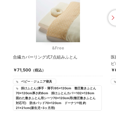
&Free
合繊カバーリング式7点組みふとん
医
ピ
￥71,500
￥
（税込）
ベビー・ジュニア寝具
掛けふとん(厚手・薄手)95×120cm 整圧敷きふとん
70×120cm厚さ約6cm 掛けふとんカバー102×128cm
固わた敷きふとん用シーツ70×120cm用(整圧敷きふとん
対応可) 防水パッド70×120cm ドーナツ®枕 約
21×21cm(新生児~3ヶ月用)