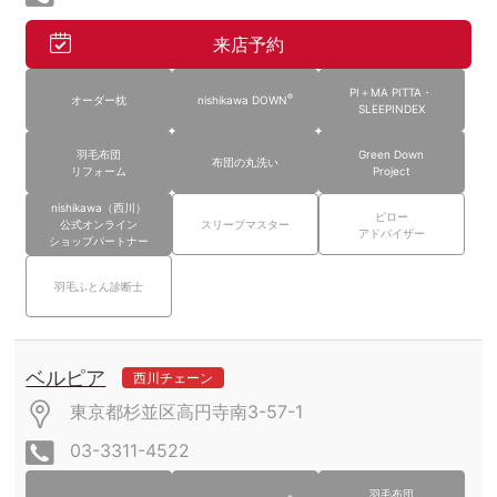
来店予約
PI＋MA PITTA・
®
オーダー枕
nishikawa DOWN
SLEEPINDEX
羽毛布団
Green Down
布団の丸洗い
リフォーム
Project
nishikawa（西川）
ピロー
公式オンライン
スリープマスター
アドバイザー
ショップパートナー
羽毛ふとん診断士
ベルピア
西川チェーン
東京都杉並区高円寺南3-57-1
03-3311-4522
羽毛布団