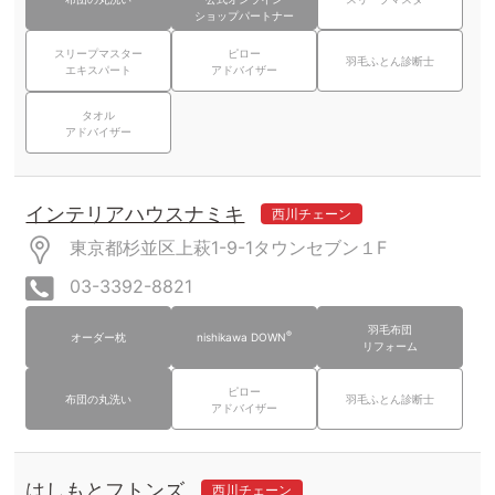
ショップパートナー
スリープマスター
ピロー
羽毛ふとん診断士
エキスパート
アドバイザー
タオル
アドバイザー
インテリアハウスナミキ
西川チェーン
東京都杉並区上萩1-9-1タウンセブン１F
03-3392-8821
羽毛布団
®
オーダー枕
nishikawa DOWN
リフォーム
ピロー
布団の丸洗い
羽毛ふとん診断士
アドバイザー
はしもとフトンズ
西川チェーン