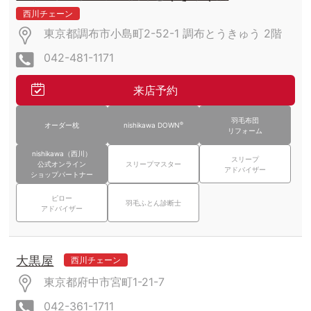
西川チェーン
東京都調布市小島町2-52-1
調布とうきゅう
2階
042-481-1171
来店予約
羽毛布団
®
オーダー枕
nishikawa DOWN
リフォーム
nishikawa（西川）
スリープ
公式オンライン
スリープマスター
アドバイザー
ショップパートナー
ピロー
羽毛ふとん診断士
アドバイザー
大黒屋
西川チェーン
東京都府中市宮町1-21-7
042-361-1711