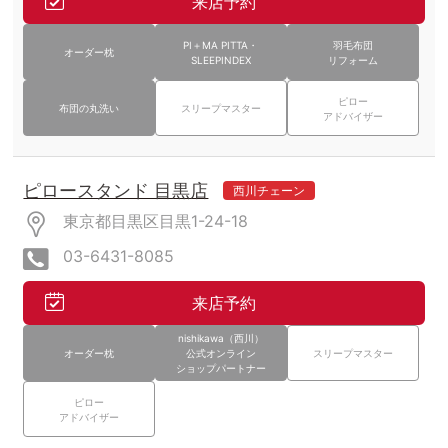
来店予約
PI＋MA PITTA・
羽毛布団
オーダー枕
SLEEPINDEX
リフォーム
ピロー
布団の丸洗い
スリープマスター
アドバイザー
ピロースタンド 目黒店
西川チェーン
東京都目黒区目黒1-24-18
03-6431-8085
来店予約
nishikawa（西川）
オーダー枕
公式オンライン
スリープマスター
ショップパートナー
ピロー
アドバイザー