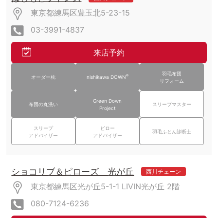
東京都練馬区豊玉北5-23-15
03-3991-4837
来店予約
羽毛布団
®
オーダー枕
nishikawa DOWN
リフォーム
Green Down
布団の丸洗い
スリープマスター
Project
スリープ
ピロー
羽毛ふとん診断士
アドバイザー
アドバイザー
ショコリブ＆ピローズ 光が丘
西川チェーン
東京都練馬区光が丘5-1-1
LIVIN光が丘
2階
080-7124-6236