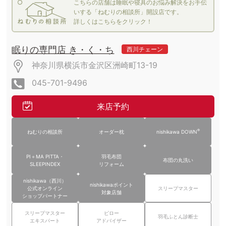
こちらの店舗は睡眠や寝具のお悩み解決をお手伝
いする「ねむりの相談所」開設店です。
詳しくはこちらをクリック！
眠りの専門店 き・く・ち
西川チェーン
神奈川県横浜市金沢区洲崎町13-19
045-701-9496
来店予約
®
ねむりの相談所
オーダー枕
nishikawa DOWN
PI＋MA PITTA・
羽毛布団
布団の丸洗い
SLEEPINDEX
リフォーム
nishikawa（西川）
nishikawaポイント
公式オンライン
スリープマスター
対象店舗
ショップパートナー
スリープマスター
ピロー
羽毛ふとん診断士
エキスパート
アドバイザー