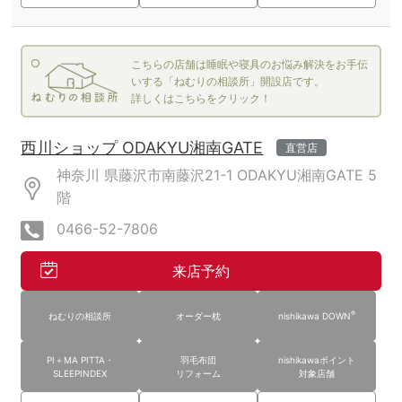
こちらの店舗は睡眠や寝具のお悩み解決をお手伝
いする「ねむりの相談所」開設店です。
詳しくはこちらをクリック！
西川ショップ ODAKYU湘南GATE
直営店
神奈川 県藤沢市南藤沢21-1 ODAKYU湘南GATE
5
階
0466-52-7806
来店予約
®
ねむりの相談所
オーダー枕
nishikawa DOWN
PI＋MA PITTA・
羽毛布団
nishikawaポイント
SLEEPINDEX
リフォーム
対象店舗