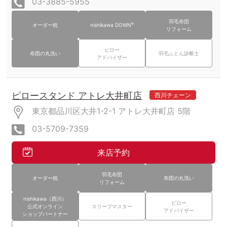
03-3885-5955
羽毛布団
®
オーダー枕
nishikawa DOWN
リフォーム
ピロー
布団の丸洗い
羽毛ふとん診断士
アドバイザー
ピロースタンド アトレ大井町店
西川チェーン
東京都品川区大井1-2-1
アトレ大井町店
5階
03-5709-7359
来店予約
羽毛布団
オーダー枕
布団の丸洗い
リフォーム
nishikawa（西川）
ピロー
公式オンライン
スリープマスター
アドバイザー
ショップパートナー