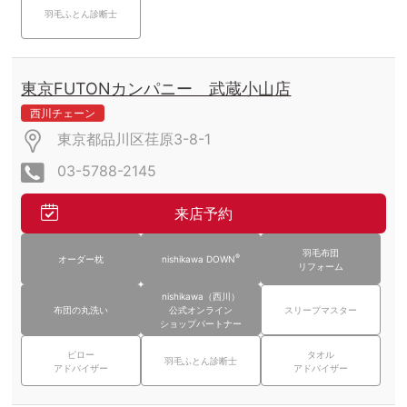
羽毛ふとん診断士
東京FUTONカンパニー 武蔵小山店
西川チェーン
東京都品川区荏原3-8-1
03-5788-2145
来店予約
羽毛布団
®
オーダー枕
nishikawa DOWN
リフォーム
nishikawa（西川）
布団の丸洗い
公式オンライン
スリープマスター
ショップパートナー
ピロー
タオル
羽毛ふとん診断士
アドバイザー
アドバイザー