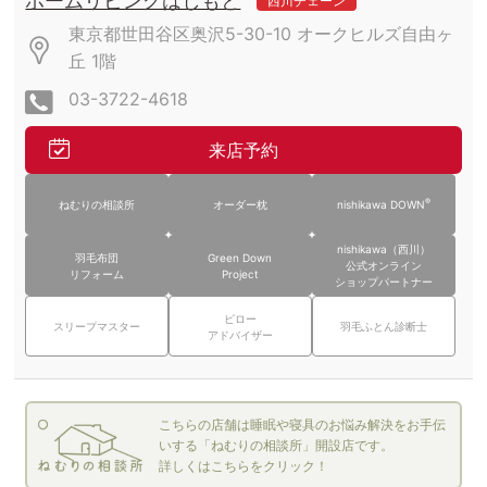
ホームリビングはしもと
西川チェーン
東京都世田谷区奥沢5-30-10
オークヒルズ自由ヶ
丘
1階
03-3722-4618
来店予約
®
ねむりの相談所
オーダー枕
nishikawa DOWN
nishikawa（西川）
羽毛布団
Green Down
公式オンライン
リフォーム
Project
ショップパートナー
ピロー
スリープマスター
羽毛ふとん診断士
アドバイザー
こちらの店舗は睡眠や寝具のお悩み解決をお手伝
いする「ねむりの相談所」開設店です。
詳しくはこちらをクリック！