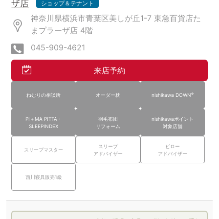
ザ店
ショップ＆テナント
神奈川県横浜市青葉区美しが丘1-7 東急百貨店た
まプラーザ店
4階
045-909-4621
来店予約
®
ねむりの相談所
オーダー枕
nishikawa DOWN
PI＋MA PITTA・
羽毛布団
nishikawaポイント
SLEEPINDEX
リフォーム
対象店舗
スリープ
ピロー
スリープマスター
アドバイザー
アドバイザー
西川寝具販売1級