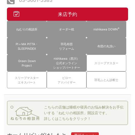
03-3601-5383
来店予約
®
ねむりの相談所
オーダー枕
nishikawa DOWN
PI＋MA PITTA・
羽毛布団
布団の丸洗い
SLEEPINDEX
リフォーム
nishikawa（西川）
Green Down
公式オンライン
スリープマスター
Project
ショップパートナー
スリープマスター
ピロー
羽毛ふとん診断士
エキスパート
アドバイザー
こちらの店舗は睡眠や寝具のお悩み解決をお手伝
いする「ねむりの相談所」開設店です。
詳しくはこちらをクリック！