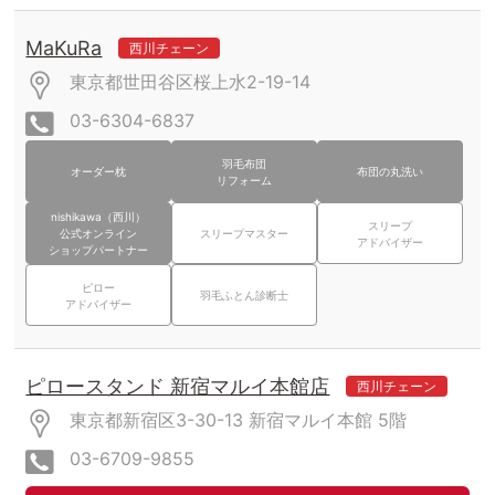
MaKuRa
西川チェーン
東京都世田谷区桜上水2-19-14
03-6304-6837
羽毛布団
オーダー枕
布団の丸洗い
リフォーム
nishikawa（西川）
スリープ
公式オンライン
スリープマスター
アドバイザー
ショップパートナー
ピロー
羽毛ふとん診断士
アドバイザー
ピロースタンド 新宿マルイ本館店
西川チェーン
東京都新宿区3-30-13
新宿マルイ本館
5階
03-6709-9855