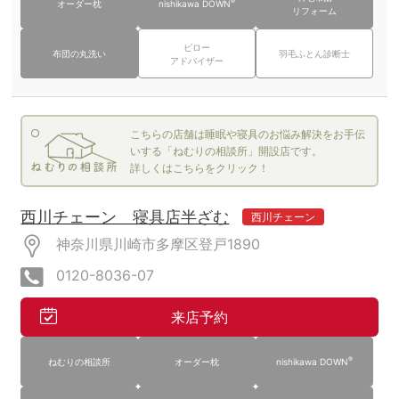
®
オーダー枕
nishikawa DOWN
リフォーム
ピロー
布団の丸洗い
羽毛ふとん診断士
アドバイザー
こちらの店舗は睡眠や寝具のお悩み解決をお手伝
いする「ねむりの相談所」開設店です。
詳しくはこちらをクリック！
西川チェーン 寝具店半ざむ
西川チェーン
神奈川県川崎市多摩区登戸1890
0120-8036-07
来店予約
®
ねむりの相談所
オーダー枕
nishikawa DOWN