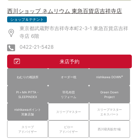
西川ショップ ネムリウム 東急百貨店吉祥寺店
ショップ＆テナント
東京都武蔵野市吉祥寺本町2-3-1 東急百貨店吉祥
寺店
6階
0422-21-5428
来店予約
®
ねむりの相談所
オーダー枕
nishikawa DOWN
PI＋MA PITTA・
羽毛布団
Green Down
SLEEPINDEX
リフォーム
Project
nishikawaポイント
スリープマスター
スリープマスター
対象店舗
エキスパート
スリープ
ピロー
西川寝具販売1級
アドバイザー
アドバイザー