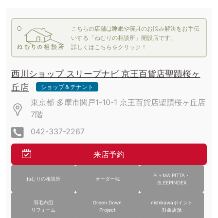
こちらの店舗は睡眠や寝具のお悩み解決をお手伝
いする「ねむりの相談所」開設店です。
詳しくはこちらをクリック！
西川ショップ スリープナビ 京王百貨店聖蹟桜ヶ
丘店
ショップ＆テナント
東京都 多摩市関戸1-10-1 京王百貨店聖蹟桜ヶ丘店
7階
042-337-2267
来店予約
PI＋MA PITTA・
ねむりの相談所
オーダー枕
SLEEPINDEX
羽毛布団
Green Down
nishikawaポイント
リフォーム
Project
対象店舗