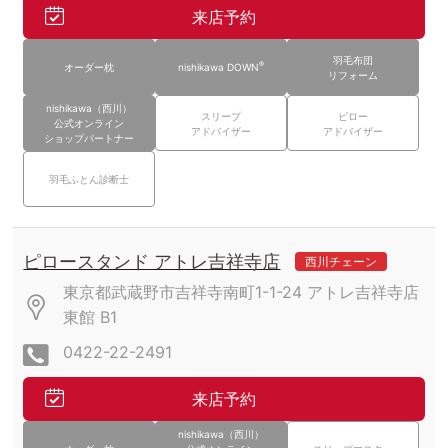
来店予約
羽毛布団
®
オーダー枕
nishikawa DOWN
リフォーム
nishikawa（西川）
スリープ
ピロー
公式オンライン
アドバイザー
アドバイザー
ショップパートナー
羽毛ふとん診断士
ピロースタンド アトレ吉祥寺店
西川チェーン
東京都武蔵野市吉祥寺南町1-1-24
アトレ吉祥寺店
東館
B1
0422-22-2491
来店予約
nishikawa（西川）