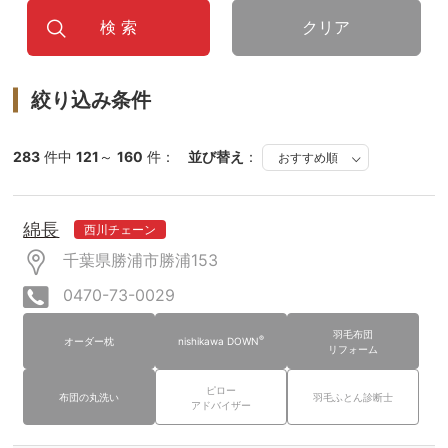
クリア
絞り込み条件
283
件中
121
～
160
件：
並び替え
：
綿長
西川チェーン
千葉県勝浦市勝浦153
0470-73-0029
羽毛布団
®
オーダー枕
nishikawa DOWN
リフォーム
ピロー
布団の丸洗い
羽毛ふとん診断士
アドバイザー