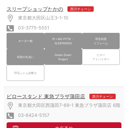
スリープショップたかの
西川チェーン
東京都大田区山王3-1-10
03-3775-5551
PI＋MA PITTA・
羽毛布団
オーダー枕
SLEEPINDEX
リフォーム
Green Down
ピロー
布団の丸洗い
Project
アドバイザー
羽毛ふとん診断士
ピロースタンド 東急プラザ蒲田店
西川チェーン
東京都大田区西蒲田7-69-1
東急プラザ蒲田店
6階
03-6424-5157