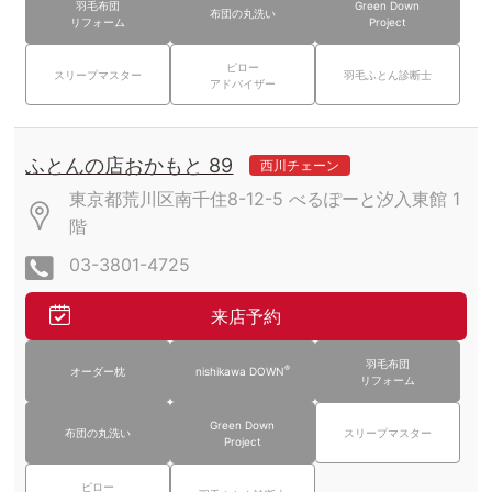
羽毛布団
Green Down
布団の丸洗い
リフォーム
Project
ピロー
スリープマスター
羽毛ふとん診断士
アドバイザー
ふとんの店おかもと 89
西川チェーン
東京都荒川区南千住8-12-5
べるぽーと汐入東館
1
階
03-3801-4725
来店予約
羽毛布団
®
オーダー枕
nishikawa DOWN
リフォーム
Green Down
布団の丸洗い
スリープマスター
Project
ピロー