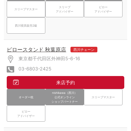
スリープ
ピロー
スリープマスター
アドバイザー
アドバイザー
西川寝具販売2級
ピロースタンド 秋葉原店
西川チェーン
東京都千代田区外神田5-6-16
03-6803-2425
来店予約
nishikawa（西川）
オーダー枕
公式オンライン
スリープマスター
ショップパートナー
ピロー
アドバイザー