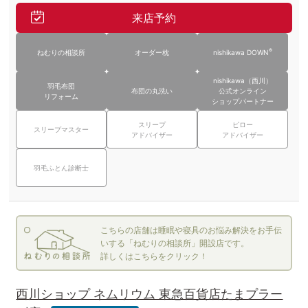
来店予約
®
ねむりの相談所
オーダー枕
nishikawa DOWN
nishikawa（西川）
羽毛布団
布団の丸洗い
公式オンライン
リフォーム
ショップパートナー
スリープ
ピロー
スリープマスター
アドバイザー
アドバイザー
羽毛ふとん診断士
こちらの店舗は睡眠や寝具のお悩み解決をお手伝
いする「ねむりの相談所」開設店です。
詳しくはこちらをクリック！
西川ショップ ネムリウム 東急百貨店たまプラー