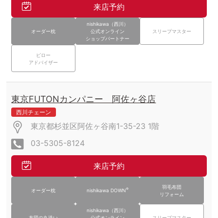
来店予約
nishikawa（西川）
オーダー枕
公式オンライン
スリープマスター
ショップパートナー
ピロー
アドバイザー
東京FUTONカンパニー 阿佐ヶ谷店
西川チェーン
東京都杉並区阿佐ヶ谷南1-35-23
1階
03-5305-8124
来店予約
羽毛布団
®
オーダー枕
nishikawa DOWN
リフォーム
nishikawa（西川）
布団の丸洗い
公式オンライン
スリープマスター