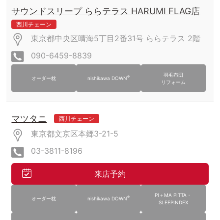
サウンドスリープ ららテラス HARUMI FLAG店
西川チェーン
東京都中央区晴海5丁目2番31号
ららテラス
2階
090-6459-8839
羽毛布団
®
オーダー枕
nishikawa DOWN
リフォーム
マツタニ
西川チェーン
東京都文京区本郷3-21-5
03-3811-8196
来店予約
PI＋MA PITTA・
®
オーダー枕
nishikawa DOWN
SLEEPINDEX