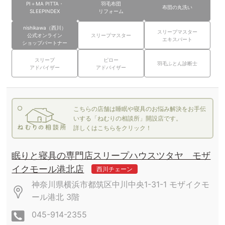
PI＋MA PITTA・
羽毛布団
布団の丸洗い
SLEEPINDEX
リフォーム
nishikawa（西川）
スリープマスター
公式オンライン
スリープマスター
エキスパート
ショップパートナー
スリープ
ピロー
羽毛ふとん診断士
アドバイザー
アドバイザー
こちらの店舗は睡眠や寝具のお悩み解決をお手伝
いする「ねむりの相談所」開設店です。
詳しくはこちらをクリック！
眠りと寝具の専門店スリープハウスツタヤ モザ
イクモール港北店
西川チェーン
神奈川県横浜市都筑区中川中央1-31-1
モザイクモ
ール港北
3階
045-914-2355