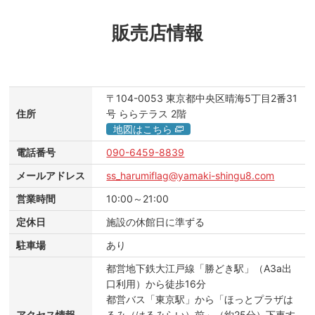
販売店情報
〒104-0053
東京都中央区晴海5丁目2番31
住所
号
ららテラス
2階
地図はこちら
電話番号
090-6459-8839
メールアドレス
ss_harumiflag@yamaki-shingu8.com
営業時間
10:00～21:00
定休日
施設の休館日に準ずる
駐車場
あり
都営地下鉄大江戸線「勝どき駅」（A3a出
口利用）から徒歩16分
都営バス「東京駅」から「ほっとプラザは
アクセス情報
るみ（はるみらい）前」（約25分）下車す