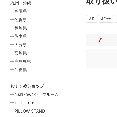
取り扱
九州・沖縄
福岡県
AiR
&Free
佐賀県
長崎県
熊本県
大分県
宮崎県
鹿児島県
沖縄県
おすすめショップ
nishikawaショウルーム
ｎｅｉｒｏ
PILLOW STAND