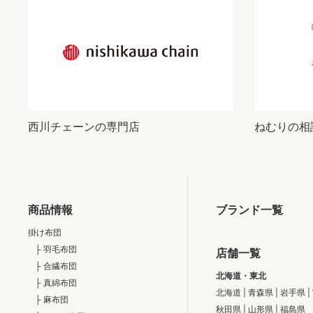
西川チェーンの専門店
ねむりの相
商品情報
ブランド一覧
掛け布団
├ 羽毛布団
店舗一覧
├ 合繊布団
北海道・東北
├ 真綿布団
北海道
|
青森県
|
岩手県
|
├ 麻布団
秋田県
|
山形県
|
福島県