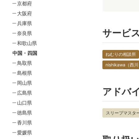
京都府
大阪府
兵庫県
サービ
奈良県
和歌山県
中国・四国
ねむりの相談所
鳥取県
nishikawa
島根県
岡山県
アドバ
広島県
山口県
徳島県
スリープマスタ
香川県
愛媛県