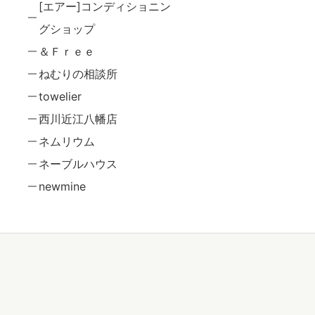
[エアー]コンディショニン
グショップ
＆Ｆｒｅｅ
ねむりの相談所
towelier
西川近江八幡店
ネムリウム
ネーブルハウス
newmine