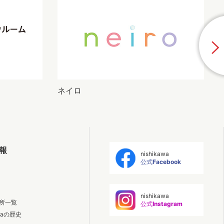
ネイロ
P
報
nishikawa
公式
Facebook
nishikawa
所一覧
公式
Instagram
awaの歴史