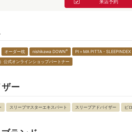
来店予約
ス
®
オーダー枕
nishikawa DOWN
PI＋MA PITTA・SLEEPINDEX
（西川）公式オンラインショップパートナー
イザー
ー
スリープマスターエキスパート
スリープアドバイザー
ピ