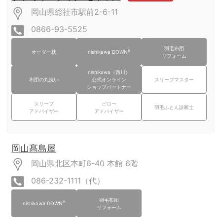
岡山県総社市駅前2-6-11
0866-93-5525
羽毛布団
®
オーダー枕
nishikawa DOWN
リフォーム
nishikawa（西川）
布団の丸洗い
公式オンライン
スリープマスター
ショップパートナー
スリープ
ピロー
羽毛ふとん診断士
アドバイザー
アドバイザー
岡山髙島屋
岡山県北区本町6-40
本館
6階
086-232-1111（代）
羽毛布団
®
nishikawa DOWN
リフォーム