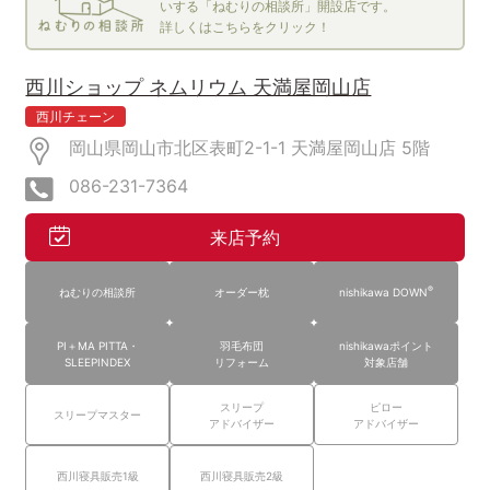
いする「ねむりの相談所」開設店です。
詳しくはこちらをクリック！
西川ショップ ネムリウム 天満屋岡山店
西川チェーン
岡山県岡山市北区表町2-1-1 天満屋岡山店
5階
086-231-7364
来店予約
®
ねむりの相談所
オーダー枕
nishikawa DOWN
PI＋MA PITTA・
羽毛布団
nishikawaポイント
SLEEPINDEX
リフォーム
対象店舗
スリープ
ピロー
スリープマスター
アドバイザー
アドバイザー
西川寝具販売1級
西川寝具販売2級