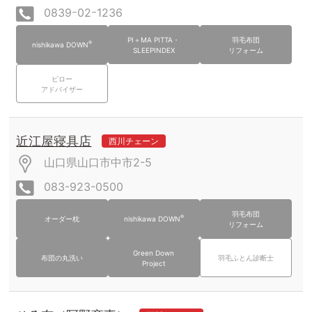
0839ｰ02ｰ1236
PI＋MA PITTA・
羽毛布団
®
nishikawa DOWN
SLEEPINDEX
リフォーム
ピロー
アドバイザー
近江屋寝具店
西川チェーン
山口県山口市中市2-5
083-923-0500
羽毛布団
®
オーダー枕
nishikawa DOWN
リフォーム
Green Down
布団の丸洗い
羽毛ふとん診断士
Project