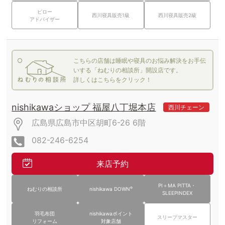
ピロー
西川寝具販売1級
西川寝具販売2級
アドバイザー
こちらの店舗は睡眠や寝具のお悩み解決をお手伝
いする「ねむりの相談所」開設店です。
詳しくはこちらをクリック！
nishikawaショップ 福屋八丁堀本店
西川チェーン
広島県広島市中区胡町6-26
6階
082-246-6254
来店予約
PI＋MA PITTA・
®
ねむりの相談所
nishikawa DOWN
SLEEPINDEX
羽毛布団
nishikawaポイント
スリープマスター
リフォーム
対象店舗