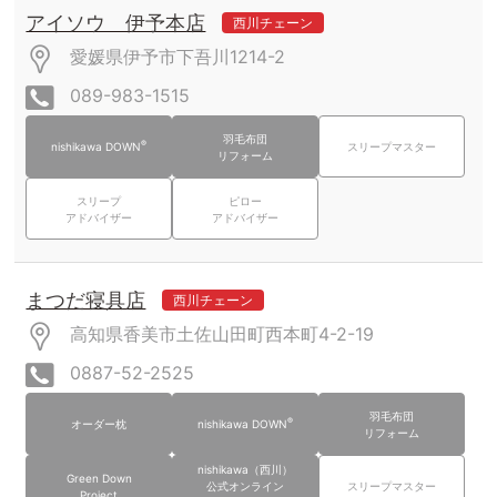
アイソウ 伊予本店
西川チェーン
愛媛県伊予市下吾川1214-2
089-983-1515
羽毛布団
®
nishikawa DOWN
スリープマスター
リフォーム
スリープ
ピロー
アドバイザー
アドバイザー
まつだ寝具店
西川チェーン
高知県香美市土佐山田町西本町4-2-19
0887-52-2525
羽毛布団
®
オーダー枕
nishikawa DOWN
リフォーム
nishikawa（西川）
Green Down
公式オンライン
スリープマスター
Project