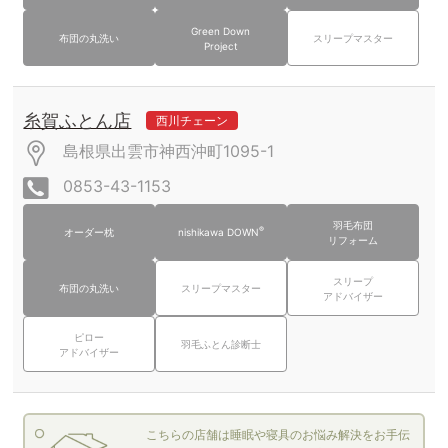
Green Down
布団の丸洗い
スリープマスター
Project
糸賀ふとん店
西川チェーン
島根県出雲市神西沖町1095-1
0853-43-1153
羽毛布団
®
オーダー枕
nishikawa DOWN
リフォーム
スリープ
布団の丸洗い
スリープマスター
アドバイザー
ピロー
羽毛ふとん診断士
アドバイザー
こちらの店舗は睡眠や寝具のお悩み解決をお手伝