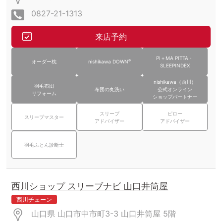
0827-21-1313
来店予約
PI＋MA PITTA・
®
オーダー枕
nishikawa DOWN
SLEEPINDEX
nishikawa（西川）
羽毛布団
布団の丸洗い
公式オンライン
リフォーム
ショップパートナー
スリープ
ピロー
スリープマスター
アドバイザー
アドバイザー
羽毛ふとん診断士
西川ショップ スリーブナビ 山口井筒屋
西川チェーン
山口県 山口市中市町3-3 山口井筒屋
5階