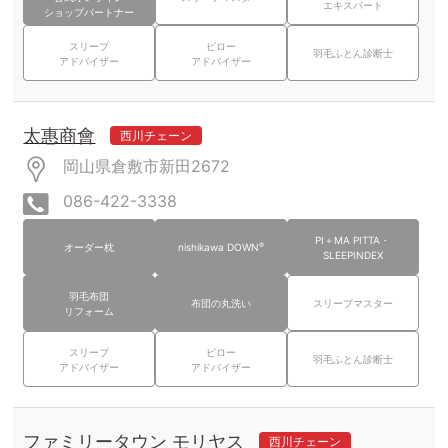
エキスパート
ショップパートナー
スリープ
ピロー
羽毛ふとん診断士
アドバイザー
アドバイザー
太惠商會
西川チェーン
岡山県倉敷市新田2672
086-422-3338
PI＋MA PITTA・
®
オーダー枕
nishikawa DOWN
SLEEPINDEX
羽毛布団
布団の丸洗い
スリープマスター
リフォーム
スリープ
ピロー
羽毛ふとん診断士
アドバイザー
アドバイザー
ファミリータウン モリヤス
西川チェーン