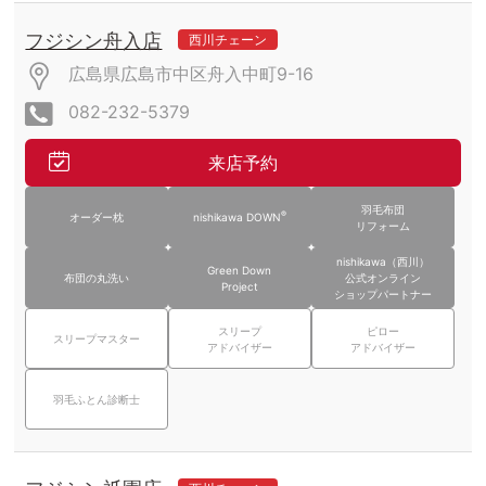
フジシン舟入店
西川チェーン
広島県広島市中区舟入中町9-16
082-232-5379
来店予約
羽毛布団
®
オーダー枕
nishikawa DOWN
リフォーム
nishikawa（西川）
Green Down
布団の丸洗い
公式オンライン
Project
ショップパートナー
スリープ
ピロー
スリープマスター
アドバイザー
アドバイザー
羽毛ふとん診断士