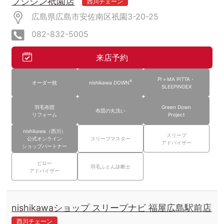
フジシン祇園店
西川チェーン
広島県広島市安佐南区祇園3-20-25
082-832-5005
来店予約
PI＋MA PITTA・
®
オーダー枕
nishikawa DOWN
SLEEPINDEX
羽毛布団
Green Down
布団の丸洗い
リフォーム
Project
nishikawa（西川）
スリープ
公式オンライン
スリープマスター
アドバイザー
ショップパートナー
ピロー
羽毛ふとん診断士
アドバイザー
nishikawaショップ スリープナビ 福屋広島駅前店
西川チェーン