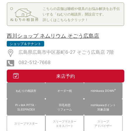
こちらの店舗は睡眠や寝具のお悩み解決をお手伝
いする「ねむりの相談所」開設店です。
詳しくはこちらをクリック！
西川ショップ ネムリウム そごう広島店
ショップ＆テナント
広島県広島市中区基町6-27 そごう広島店
7階
082-512-7668
来店予約
®
ねむりの相談所
オーダー枕
nishikawa DOWN
PI＋MA PITTA・
羽毛布団
nishikawaポイント
SLEEPINDEX
リフォーム
対象店舗
スリープマスター
スリープ
スリープマスター
エキスパート
アドバイザー