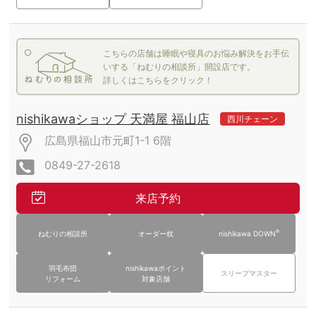
こちらの店舗は睡眠や寝具のお悩み解決をお手伝
いする「ねむりの相談所」開設店です。
詳しくはこちらをクリック！
nishikawaショップ 天満屋 福山店
西川チェーン
広島県福山市元町1-1
6階
0849-27-2618
来店予約
®
ねむりの相談所
オーダー枕
nishikawa DOWN
羽毛布団
nishikawaポイント
スリープマスター
リフォーム
対象店舗