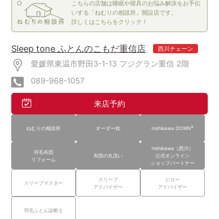
こちらの店舗は睡眠や寝具のお悩み解決をお手伝
いする「ねむりの相談所」開設店です。
詳しくはこちらをクリック！
Sleep tone ふとんのこもだ重信店
西川チェーン
愛媛県東温市野田3-1-13
フジグラン重信
2階
089-968-1057
来店予約
®
ねむりの相談所
オーダー枕
nishikawa DOWN
nishikawa（西川）
羽毛布団
布団の丸洗い
公式オンライン
リフォーム
ショップパートナー
スリープ
ピロー
スリープマスター
アドバイザー
アドバイザー
羽毛ふとん診断士