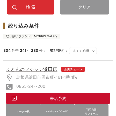
クリア
絞り込み条件
取り扱いブランド：MORRIS Gallery
304
件中
241
～
280
件：
並び替え
：
ふとんのフジシン浜田店
西川チェーン
島根県浜田市周布町イ61-1番
1階
0855-24-7200
来店予約
羽毛布団
®
オーダー枕
nishikawa DOWN
リフォーム