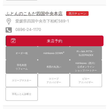
ふとんのこもだ四国中央本店
西川チェーン
愛媛県四国中央市下柏町589-1
0896-24-1170
来店予約
PI＋MA PITTA・
®
オーダー枕
nishikawa DOWN
SLEEPINDEX
nishikawa（西川）
羽毛布団
布団の丸洗い
公式オンライン
リフォーム
ショップパートナー
スリープ
ピロー
スリープマスター
アドバイザー
アドバイザー
羽毛ふとん診断士