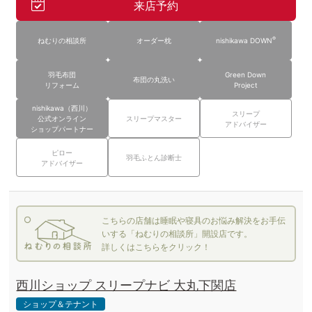
来店予約
®
ねむりの相談所
オーダー枕
nishikawa DOWN
羽毛布団
Green Down
布団の丸洗い
リフォーム
Project
nishikawa（西川）
スリープ
公式オンライン
スリープマスター
アドバイザー
ショップパートナー
ピロー
羽毛ふとん診断士
アドバイザー
こちらの店舗は睡眠や寝具のお悩み解決をお手伝
いする「ねむりの相談所」開設店です。
詳しくはこちらをクリック！
西川ショップ スリープナビ 大丸下関店
ショップ＆テナント