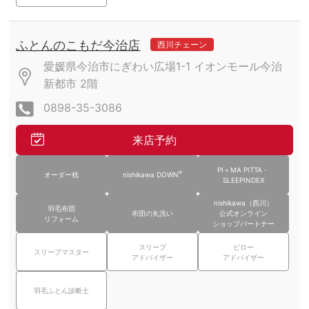
ふとんのこもだ今治店
西川チェーン
愛媛県今治市にぎわい広場1-1
イオンモール今治
新都市
2階
0898-35-3086
来店予約
PI＋MA PITTA・
®
オーダー枕
nishikawa DOWN
SLEEPINDEX
nishikawa（西川）
羽毛布団
布団の丸洗い
公式オンライン
リフォーム
ショップパートナー
スリープ
ピロー
スリープマスター
アドバイザー
アドバイザー
羽毛ふとん診断士