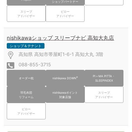
ショップパートナー
スリープ
ピロー
アドバイザー
アドバイザー
nishikawaショップ スリーブナビ 高知大丸店
ショップ＆テナント
高知県 高知市帯屋町1-6-1 高知大丸
3階
088-855-3715
PI＋MA PITTA・
®
オーダー枕
nishikawa DOWN
SLEEPINDEX
羽毛布団
nishikawaポイント
スリープ
リフォーム
対象店舗
アドバイザー
ピロー
アドバイザー