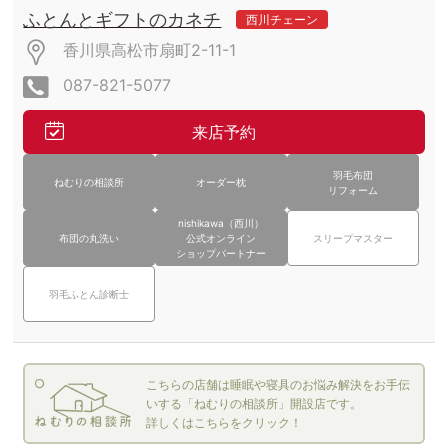
ふとんとギフトのカネチ
西川チェーン
香川県高松市扇町2-11-1
087-821-5077
来店予約
羽毛布団
ねむりの相談所
オーダー枕
リフォーム
nishikawa（西川）
布団の丸洗い
公式オンライン
スリープマスター
ショップパートナー
羽毛ふとん診断士
こちらの店舗は睡眠や寝具のお悩み解決をお手伝
いする「ねむりの相談所」開設店です。
詳しくはこちらをクリック！