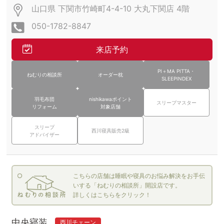
山口県 下関市竹崎町4-4-10 大丸下関店
4階
050-1782-8847
来店予約
PI＋MA PITTA・
ねむりの相談所
オーダー枕
SLEEPINDEX
羽毛布団
nishikawaポイント
スリープマスター
リフォーム
対象店舗
スリープ
西川寝具販売2級
アドバイザー
こちらの店舗は睡眠や寝具のお悩み解決をお手伝
いする「ねむりの相談所」開設店です。
詳しくはこちらをクリック！
中央寝装
西川チェーン