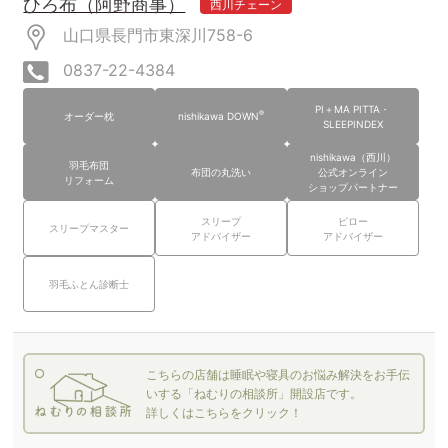
ひろ布（阿野商事）
西川チェーン
山口県長門市東深川758-6
0837-22-4384
PI＋MA PITTA・
®
オーダー枕
nishikawa DOWN
SLEEPINDEX
nishikawa（西川）
羽毛布団
布団の丸洗い
公式オンライン
リフォーム
ショップパートナー
スリープ
ピロー
スリープマスター
アドバイザー
アドバイザー
羽毛ふとん診断士
こちらの店舗は睡眠や寝具のお悩み解決をお手伝
いする「ねむりの相談所」開設店です。
詳しくはこちらをクリック！