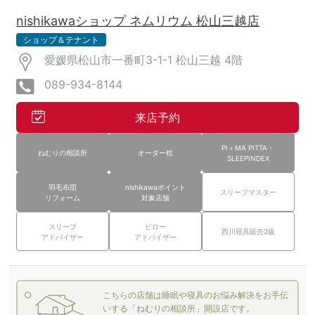
nishikawaショップ ネムリウム 松山三越店
ショップ＆テナント
愛媛県松山市一番町3-1-1 松山三越
4階
089-934-8144
来店予約
PI＋MA PITTA・
ねむりの相談所
オーダー枕
SLEEPINDEX
羽毛布団
nishikawaポイント
スリープマスター
リフォーム
対象店舗
スリープ
ピロー
西川寝具販売2級
アドバイザー
アドバイザー
こちらの店舗は睡眠や寝具のお悩み解決をお手伝
いする「ねむりの相談所」開設店です。