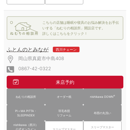
こちらの店舗は睡眠や寝具のお悩み解決をお手伝
いする「ねむりの相談所」開設店です。
詳しくはこちらをクリック！
ふとんのとみなが
西川チェーン
岡山県真庭市中島408
0867-42-0322
来店予約
®
ねむりの相談所
オーダー枕
nishikawa DOWN
PI＋MA PITTA・
羽毛布団
布団の丸洗い
SLEEPINDEX
リフォーム
nishikawa（西川）
スリープマスター
公式オンライン
スリープマスター