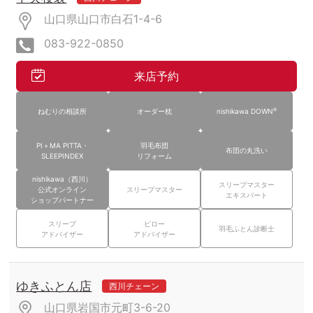
山口県山口市白石1-4-6
083-922-0850
来店予約
®
ねむりの相談所
オーダー枕
nishikawa DOWN
PI＋MA PITTA・
羽毛布団
布団の丸洗い
SLEEPINDEX
リフォーム
nishikawa（西川）
スリープマスター
公式オンライン
スリープマスター
エキスパート
ショップパートナー
スリープ
ピロー
羽毛ふとん診断士
アドバイザー
アドバイザー
ゆきふとん店
西川チェーン
山口県岩国市元町3-6-20