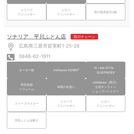
スリープ
ピロー
西川寝具販売2級
アドバイザー
アドバイザー
ソナリア 平川ふとん店
西川チェーン
広島県三原市皆実町1-25-26
0848-62-1911
PI＋MA PITTA・
®
オーダー枕
nishikawa DOWN
SLEEPINDEX
nishikawa（西川）
羽毛布団
布団の丸洗い
公式オンライン
リフォーム
ショップパートナー
スリープ
ピロー
スリープマスター
アドバイザー
アドバイザー
羽毛ふとん診断士