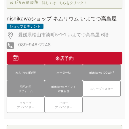
詳しくはこちらをクリック！
nishikawaショップ ネムリウム いよてつ高島屋
ショップ＆テナント
愛媛県松山市湊町5-1-1 いよてつ髙島屋
6階
089-948-2248
来店予約
®
ねむりの相談所
オーダー枕
nishikawa DOWN
羽毛布団
nishikawaポイント
スリープマスター
リフォーム
対象店舗
スリープ
ピロー
アドバイザー
アドバイザー