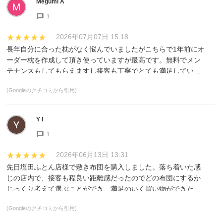
Megumi A
1
2026年07月07日 15:18
★★★★★
長年自分に合った枕がなく悩んでいましたがこちらで1年前にオ
ーダー枕を作成して頂き使っていますが最高です。無料でメン
テナンスもしてもらえますし接客も丁寧でとても満足していま
す。
(Googleのクチコミから引用)
Y I
1
2026年06月13日 13:31
★★★★★
先日塩田ふとん店様で敷き布団を購入しました。落ち着いた感
じの店内で、接客も程良い距離感だったのでどの布団にするか
じっくり考えて選ぶことができ、満足のいく買い物ができたと
思っています。家まで配送していただいたのもとても助かりま
(Googleのクチコミから引用)
した。購入した布団で寝るようになって数日経ちましたが、寝
心地良く、自分の体に合っているのを感じます。また寝具の購