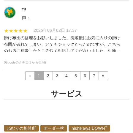
入や相談事などあれば立ち寄らせていただきたいと思います。
Yu
1
2026年06月02日 17:37
★★★★★
掛け布団の修理をお願いしました。洗濯後にお気に入りの掛け
布団が破れてしまい、とてもショックだったのですが、こちら
のお店に相談したところ快く対応してくださいました。生地が
柔らかく修理が難しいとのことでしたが、丁寧に手縫いで補修
(Googleのクチコミから引用)
していただきました。仕上がりを見て、布団を大切に扱ってく
ださったことが伝わってきて、とても嬉しかったです。購入し
«
1
2
3
4
5
6
7
»
た商品ではないにもかかわらず親身に対応してくださり、本当
に感謝しています。また寝具のことで困った際はぜひお願いし
たいと思います。ありがとうございました。
サービス
®
ねむりの相談所
オーダー枕
nishikawa DOWN