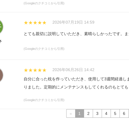
(Googleのクチコミから引用)
せんでした。【アフターサービス】中材の交換や高さの調
ております。【まとめ】睡眠に悩みを持つ弘前市民の方々
2026年07月19日 14:59
はそれなりにしますが、料金以上の価値があると感じでお
★★★★★
とても親切に説明していただき、素晴らしかったです。ま
子
(Googleのクチコミから引用)
2026年06月26日 14:42
★★★★★
自分に合った枕を作っていただき、使用して3週間経過し
りました。定期的にメンテナンスもしてくれるのもとても
(Googleのクチコミから引用)
«
1
2
3
4
5
6