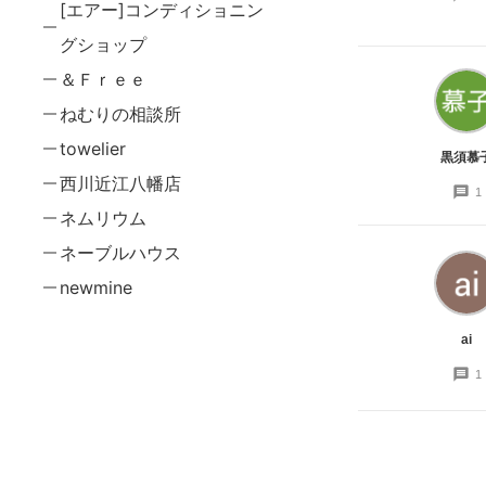
[エアー]コンディショニン
グショップ
＆Ｆｒｅｅ
ねむりの相談所
towelier
黒須慕
西川近江八幡店
1
ネムリウム
ネーブルハウス
newmine
ai
1