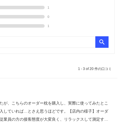
1
0
1
1
-
3
of
20
件の口コミ
たが、こちらのオーダー枕を購入し、実際に使ってみたとこ
入していれば…とさえ思うほどです。【店内の様子】オーダ
従業員の方の接客態度が大変良く、リラックスして測定する
の紹介を受けましたが、最低限の営業で全く不快感を覚えま