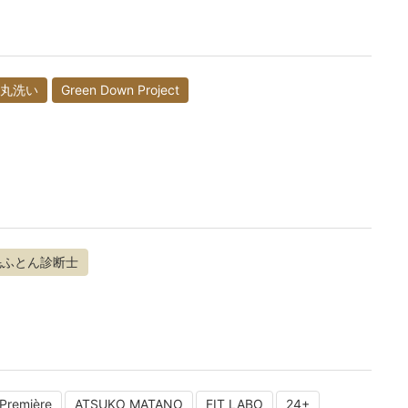
丸洗い
Green Down Project
毛ふとん診断士
Première
ATSUKO MATANO
FIT LABO
24+