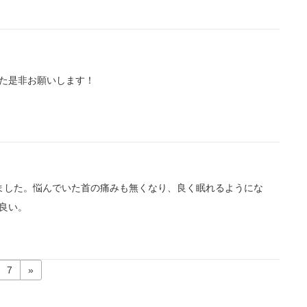
整など、丁寧なものとなっており購入後も安心して使い続け
には是非ともオススメしたいお店です。率直に言うとお値段
ります。
た是非お願いします！
ました。悩んでいた首の痛みも無くなり、良く眠れるようにな
良い。
7
»