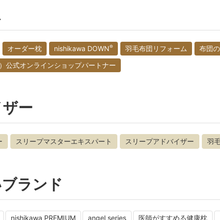
ス
®
オーダー枕
nishikawa DOWN
羽毛布団リフォーム
布団の
（西川）公式オンラインショップパートナー
イザー
ー
スリープマスターエキスパート
スリープアドバイザー
羽
いブランド
nishikawa PREMIUM
angel series
医師がすすめる健康枕