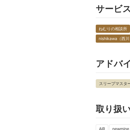
サービ
ねむりの相談所
nishikawa
アドバ
スリープマスタ
取り扱
AiR
newmine