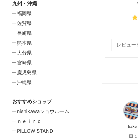
九州・沖縄
福岡県
grad
佐賀県
長崎県
熊本県
大分県
宮崎県
鹿児島県
沖縄県
おすすめショップ
nishikawaショウルーム
ｎｅｉｒｏ
kake
PILLOW STAND
1