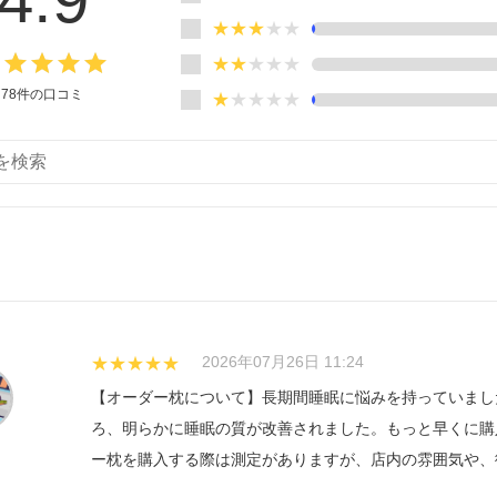
★★★
★★
e
grade
grade
grade
grade
★★
★★★
78
件の口コミ
★
★★★★
2026年07月26日 11:24
★★★★★
【オーダー枕について】長期間睡眠に悩みを持っていまし
ろ、明らかに睡眠の質が改善されました。もっと早くに購
ー枕を購入する際は測定がありますが、店内の雰囲気や、
ことができました。枕以外の寝具も用意されておりそれら