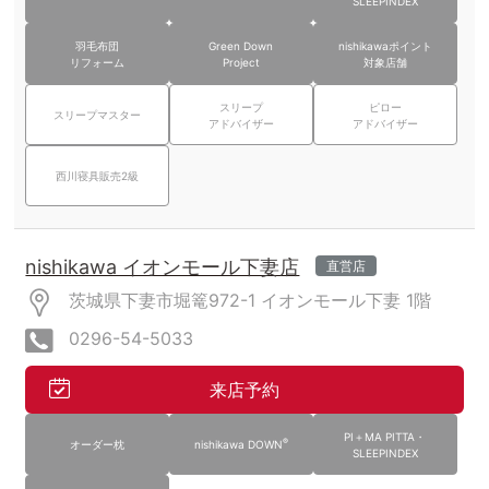
SLEEPINDEX
羽毛布団
Green Down
nishikawaポイント
リフォーム
Project
対象店舗
スリープ
ピロー
スリープマスター
アドバイザー
アドバイザー
西川寝具販売2級
nishikawa イオンモール下妻店
直営店
茨城県下妻市堀篭972-1
イオンモール下妻
1階
0296-54-5033
来店予約
PI＋MA PITTA・
®
オーダー枕
nishikawa DOWN
SLEEPINDEX