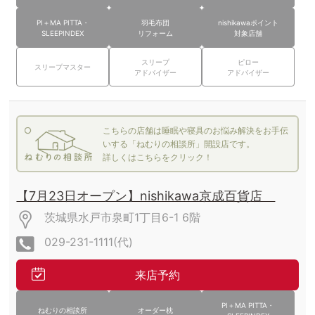
PI＋MA PITTA・
羽毛布団
nishikawaポイント
SLEEPINDEX
リフォーム
対象店舗
スリープ
ピロー
スリープマスター
アドバイザー
アドバイザー
こちらの店舗は睡眠や寝具のお悩み解決をお手伝
いする「ねむりの相談所」開設店です。
詳しくはこちらをクリック！
【7月23日オープン】nishikawa京成百貨店
茨城県水戸市泉町1丁目6-1
6階
029-231-1111(代)
来店予約
PI＋MA PITTA・
ねむりの相談所
オーダー枕