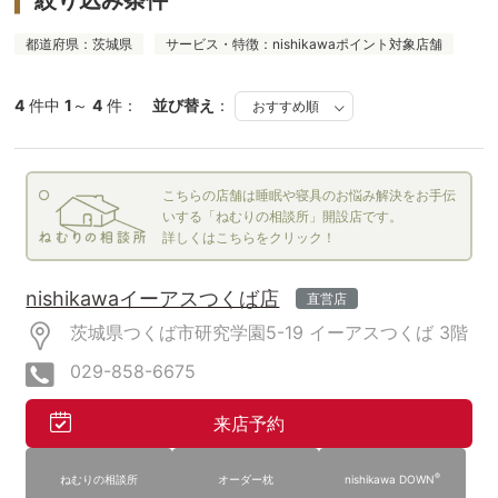
絞り込み条件
都道府県：茨城県
サービス・特徴：nishikawaポイント対象店舗
4
件中
1
～
4
件：
並び替え
：
こちらの店舗は睡眠や寝具のお悩み解決をお手伝
いする「ねむりの相談所」開設店です。
詳しくはこちらをクリック！
nishikawaイーアスつくば店
直営店
茨城県つくば市研究学園5-19
イーアスつくば
3階
029-858-6675
来店予約
®
ねむりの相談所
オーダー枕
nishikawa DOWN