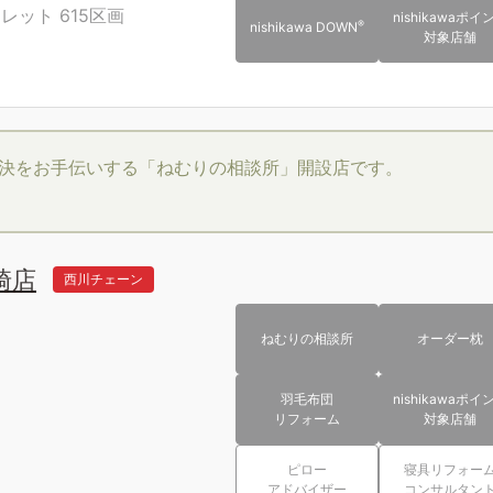
トレット
615区画
nishikawaポイ
®
nishikawa DOWN
対象店舗
決をお手伝いする「ねむりの相談所」開設店です。
崎店
西川チェーン
ねむりの相談所
オーダー枕
羽毛布団
nishikawaポイ
リフォーム
対象店舗
ピロー
寝具リフォー
アドバイザー
コンサルタン