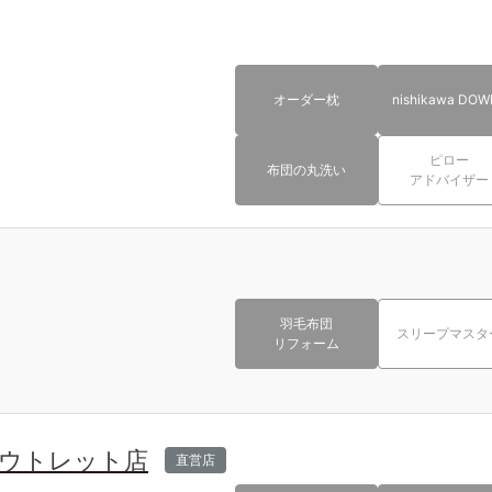
オーダー枕
nishikawa DOW
ピロー
布団の丸洗い
アドバイザー
羽毛布団
スリープマスタ
リフォーム
ウトレット店
直営店