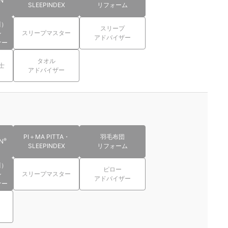
N
SLEEPINDEX
リフォーム
川）
スリープ
スリープマスター
ン
アドバイザー
ナー
タオル
士
アドバイザー
PI＋MA PITTA・
羽毛布団
®
N
SLEEPINDEX
リフォーム
川）
ピロー
スリープマスター
ン
アドバイザー
ナー