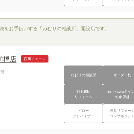
決をお手伝いする「ねむりの相談所」開設店です。
前橋店
西川チェーン
7階
ねむりの相談所
オーダー枕
羽毛布団
nishikawaポイ
リフォーム
対象店舗
ピロー
寝具リフォー
アドバイザー
コンサルタン