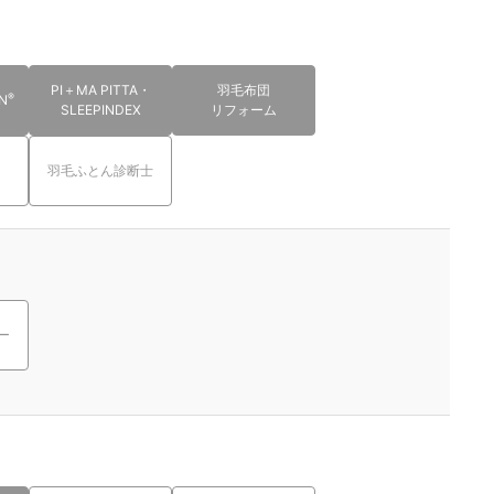
PI＋MA PITTA・
羽毛布団
®
N
SLEEPINDEX
リフォーム
羽毛ふとん診断士
ー