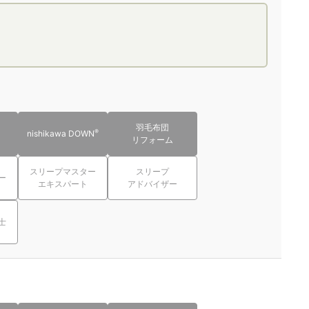
羽毛布団
®
nishikawa DOWN
リフォーム
スリープマスター
スリープ
ー
エキスパート
アドバイザー
士