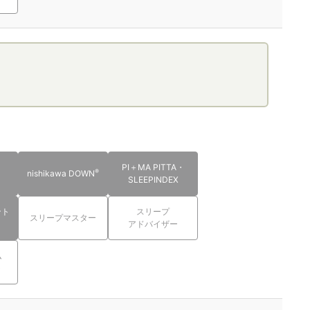
PI＋MA PITTA・
®
nishikawa DOWN
SLEEPINDEX
ント
スリープ
スリープマスター
アドバイザー
ム
ト