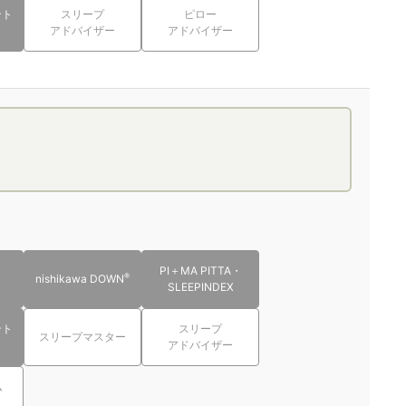
ント
スリープ
ピロー
アドバイザー
アドバイザー
PI＋MA PITTA・
®
nishikawa DOWN
SLEEPINDEX
ント
スリープ
スリープマスター
アドバイザー
ム
ト