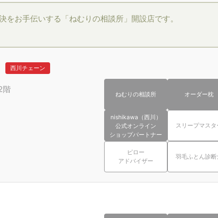
決をお手伝いする「ねむりの相談所」開設店です。
西川チェーン
2階
ねむりの相談所
オーダー枕
nishikawa（西川）
スリープマスタ
公式オンライン
ショップパートナー
ピロー
羽毛ふとん診断
アドバイザー