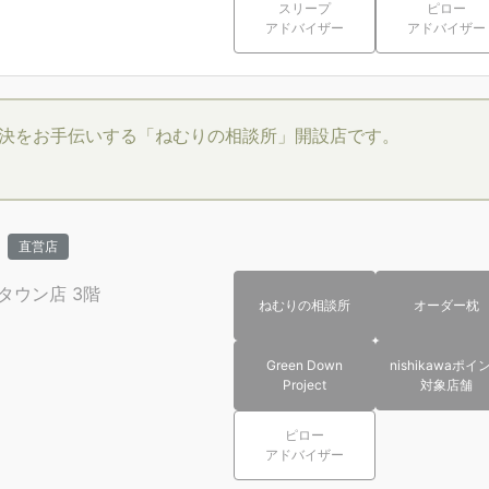
スリープ
ピロー
アドバイザー
アドバイザー
決をお手伝いする「ねむりの相談所」開設店です。
直営店
ータウン店
3階
ねむりの相談所
オーダー枕
Green Down
nishikawaポイ
Project
対象店舗
ピロー
アドバイザー