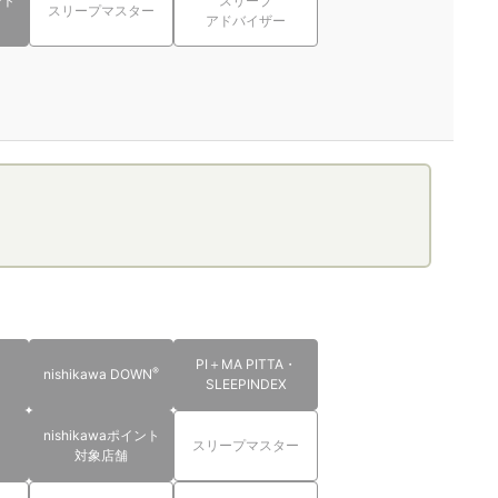
ント
スリープ
スリープマスター
アドバイザー
PI＋MA PITTA・
®
nishikawa DOWN
SLEEPINDEX
nishikawaポイント
スリープマスター
対象店舗