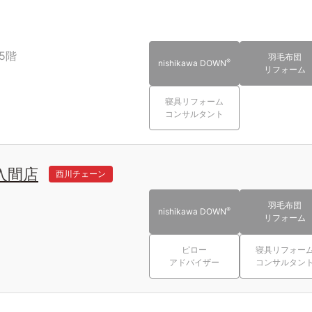
5階
羽毛布団
®
nishikawa DOWN
リフォーム
寝具リフォーム
コンサルタント
入間店
西川チェーン
羽毛布団
®
nishikawa DOWN
リフォーム
ピロー
寝具リフォー
アドバイザー
コンサルタン