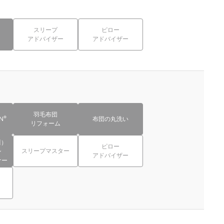
スリープ
ピロー
アドバイザー
アドバイザー
羽毛布団
®
N
布団の丸洗い
リフォーム
川）
ピロー
スリープマスター
ン
アドバイザー
ナー