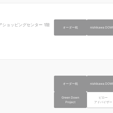
アショッピングセンター
1階
オーダー枕
nishikawa DOW
オーダー枕
nishikawa DOW
Green Down
ピロー
Project
アドバイザー