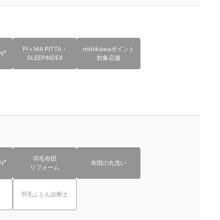
PI＋MA PITTA・
nishikawaポイント
®
N
SLEEPINDEX
対象店舗
羽毛布団
®
N
布団の丸洗い
リフォーム
羽毛ふとん診断士