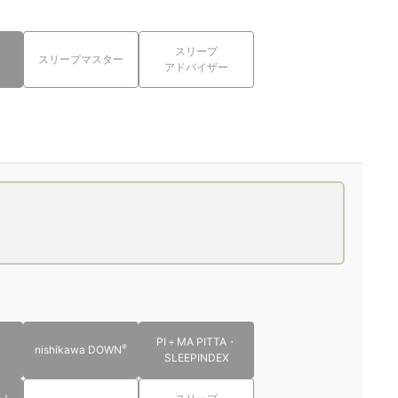
スリープ
スリープマスター
アドバイザー
PI＋MA PITTA・
®
nishikawa DOWN
SLEEPINDEX