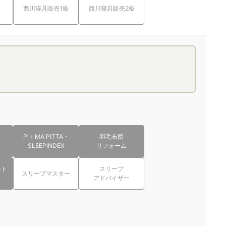
西川寝具販売1級
西川寝具販売2級
PI＋MA PITTA・
羽毛布団
SLEEPINDEX
リフォーム
ント
スリープ
スリープマスター
アドバイザー