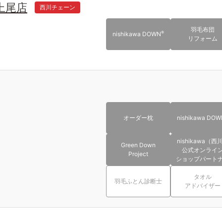
上尾店
西川チェーン
羽毛布団
®
nishikawa DOWN
リフォーム
オーダー枕
nishikawa DOW
nishikawa（西
Green Down
公式オンライ
Project
ショップパート
タオル
羽毛ふとん診断士
アドバイザー