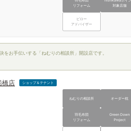
羽毛布団
nishikawaポイ
リフォーム
対象店舗
ピロー
アドバイザー
決をお手伝いする「ねむりの相談所」開設店です。
船橋店
ショップ＆テナント
ねむりの相談所
オーダー枕
羽毛布団
Green Down
リフォーム
Project