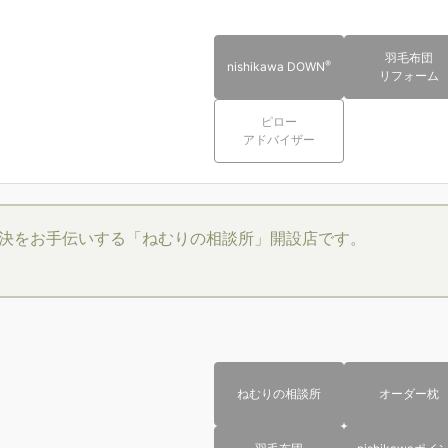
羽毛布団
®
nishikawa DOWN
リフォーム
ピロー
アドバイザー
決をお手伝いする「ねむりの相談所」開設店です。
ねむりの相談所
オーダー枕