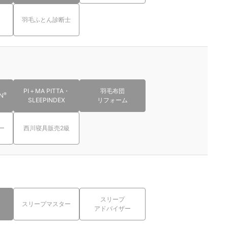
羽毛ふとん診断士
PI＋MA PITTA・
羽毛布団
®
N
SLEEPINDEX
リフォーム
ー
西川寝具販売2級
スリープ
スリープマスター
アドバイザー