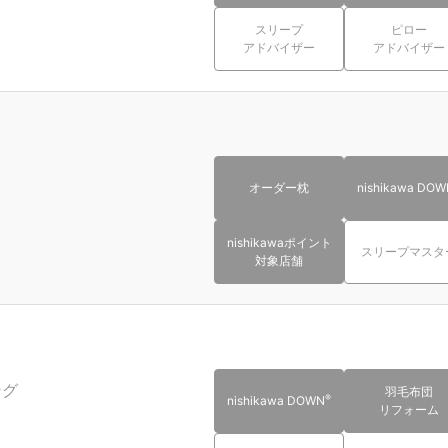
スリープ
ピロー
アドバイザー
アドバイザー
オーダー枕
nishikawa DOW
nishikawaポイント
スリープマスタ
対象店舗
ング
羽毛布団
®
nishikawa DOWN
リフォーム