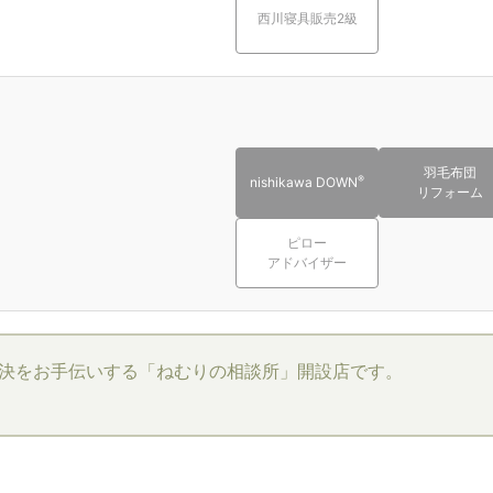
西川寝具販売2級
羽毛布団
®
nishikawa DOWN
リフォーム
ピロー
アドバイザー
決をお手伝いする「ねむりの相談所」開設店です。