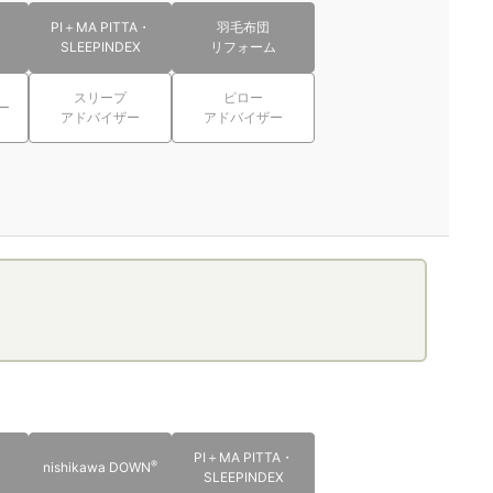
PI＋MA PITTA・
羽毛布団
SLEEPINDEX
リフォーム
スリープ
ピロー
ー
アドバイザー
アドバイザー
PI＋MA PITTA・
®
nishikawa DOWN
SLEEPINDEX