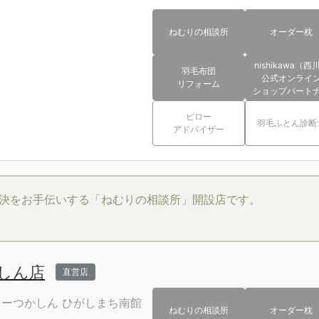
ねむりの相談所
オーダー枕
nishikawa（西
羽毛布団
公式オンライ
リフォーム
ショップパート
ピロー
羽毛ふとん診断
アドバイザー
決をお手伝いする「ねむりの相談所」開設店です。
かしん店
直営店
ターつかしん
ひがしまち南館
ねむりの相談所
オーダー枕