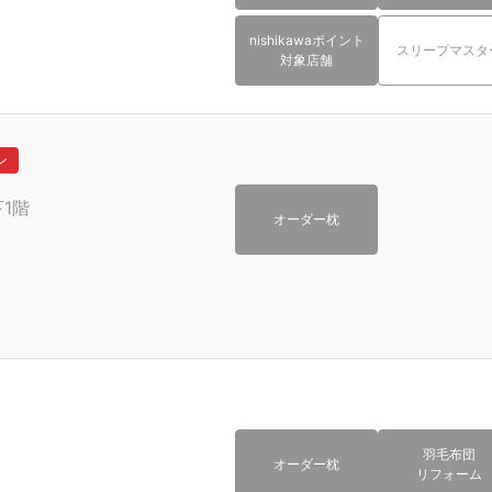
nishikawaポイント
スリープマスタ
対象店舗
ン
1階
オーダー枕
羽毛布団
オーダー枕
リフォーム