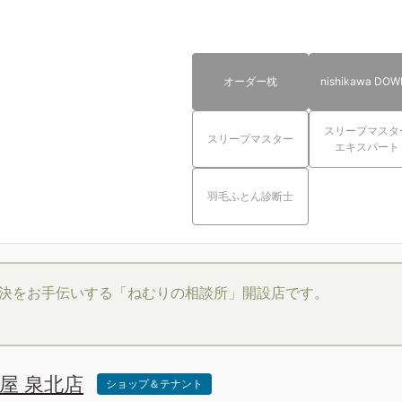
オーダー枕
nishikawa DOW
スリープマスタ
スリープマスター
エキスパート
羽毛ふとん診断士
決をお手伝いする「ねむりの相談所」開設店です。
島屋 泉北店
ショップ＆テナント