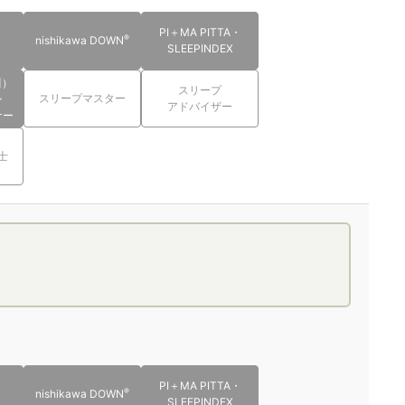
PI＋MA PITTA・
®
nishikawa DOWN
SLEEPINDEX
川）
スリープ
スリープマスター
ン
アドバイザー
ナー
士
PI＋MA PITTA・
®
nishikawa DOWN
SLEEPINDEX