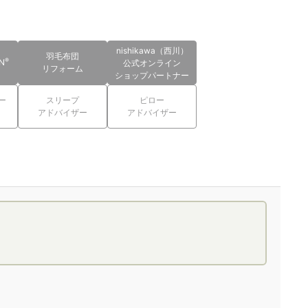
nishikawa（西川）
羽毛布団
®
N
公式オンライン
リフォーム
ショップパートナー
ー
スリープ
ピロー
アドバイザー
アドバイザー