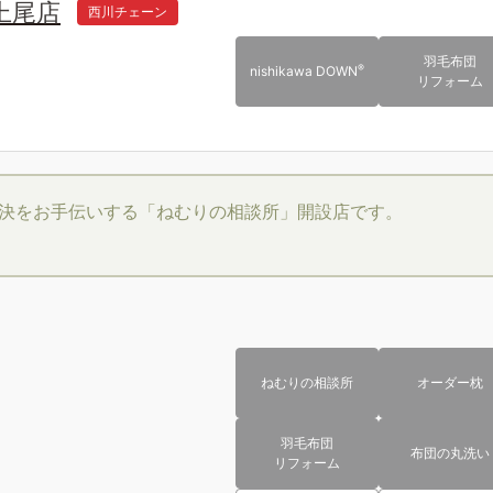
上尾店
西川チェーン
羽毛布団
®
nishikawa DOWN
リフォーム
決をお手伝いする「ねむりの相談所」開設店です。
ねむりの相談所
オーダー枕
羽毛布団
布団の丸洗い
リフォーム