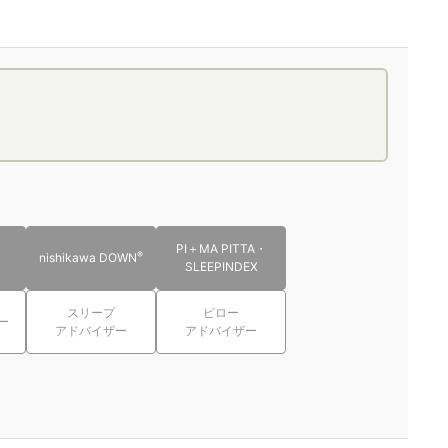
PI＋MA PITTA・
®
nishikawa DOWN
SLEEPINDEX
スリープ
ピロー
ー
アドバイザー
アドバイザー