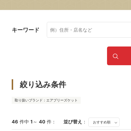
キーワード
絞り込み条件
取り扱いブランド：エアブリーズケット
46
件中
1
～
40
件：
並び替え
：