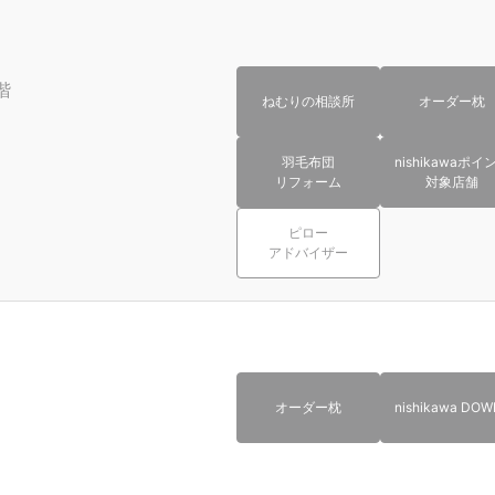
階
ねむりの相談所
オーダー枕
羽毛布団
nishikawaポイ
リフォーム
対象店舗
ピロー
アドバイザー
オーダー枕
nishikawa DOW