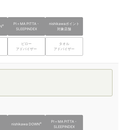
PI＋MA PITTA・
nishikawaポイント
®
N
SLEEPINDEX
対象店舗
ピロー
タオル
アドバイザー
アドバイザー
PI＋MA PITTA・
®
nishikawa DOWN
SLEEPINDEX