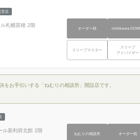
直営店
ール札幌苗穂
2階
オーダー枕
nishikawa DOW
スリープ
スリープマスター
アドバイザー
決をお手伝いする「ねむりの相談所」開設店です。
店
ール新利府北館
2階
ねむりの相談所
オーダー枕