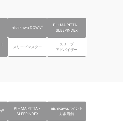
PI＋MA PITTA・
®
nishikawa DOWN
SLEEPINDEX
ント
スリープ
スリープマスター
アドバイザー
PI＋MA PITTA・
nishikawaポイント
®
N
SLEEPINDEX
対象店舗