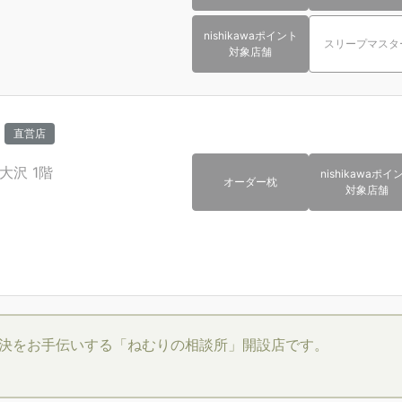
nishikawaポイント
スリープマスタ
対象店舗
直営店
大沢
1階
nishikawaポイ
オーダー枕
対象店舗
決をお手伝いする「ねむりの相談所」開設店です。