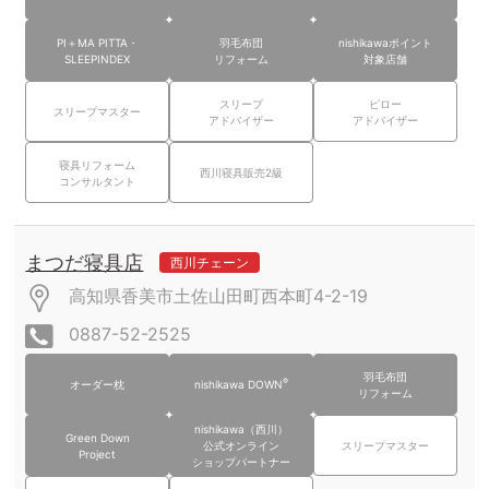
PI＋MA PITTA・
羽毛布団
nishikawaポイント
SLEEPINDEX
リフォーム
対象店舗
スリープ
ピロー
スリープマスター
アドバイザー
アドバイザー
寝具リフォーム
西川寝具販売2級
コンサルタント
まつだ寝具店
西川チェーン
高知県香美市土佐山田町西本町4-2-19
0887-52-2525
羽毛布団
®
オーダー枕
nishikawa DOWN
リフォーム
nishikawa（西川）
Green Down
公式オンライン
スリープマスター
Project
ショップパートナー