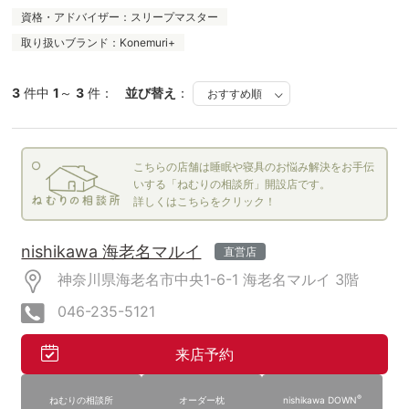
資格・アドバイザー：スリープマスター
取り扱いブランド：Konemuri+
3
件中
1
～
3
件：
並び替え
：
こちらの店舗は睡眠や寝具のお悩み解決をお手伝
いする「ねむりの相談所」開設店です。
詳しくはこちらをクリック！
nishikawa 海老名マルイ
直営店
神奈川県海老名市中央1-6-1
海老名マルイ
3階
046-235-5121
来店予約
®
ねむりの相談所
オーダー枕
nishikawa DOWN