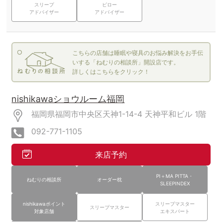
スリープ
ピロー
アドバイザー
アドバイザー
こちらの店舗は睡眠や寝具のお悩み解決をお手伝
いする「ねむりの相談所」開設店です。
詳しくはこちらをクリック！
nishikawaショウルーム福岡
福岡県福岡市中央区天神1-14-4
天神平和ビル
1階
092-771-1105
来店予約
PI＋MA PITTA・
ねむりの相談所
オーダー枕
SLEEPINDEX
nishikawaポイント
スリープマスター
スリープマスター
対象店舗
エキスパート