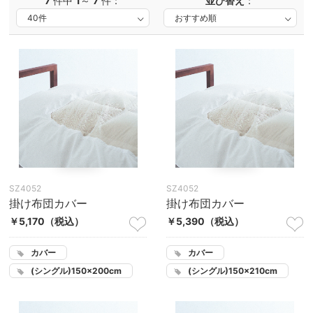
7
件中
1
～
7
件：
並び替え
：
SZ4052
SZ4052
掛け布団カバー
掛け布団カバー
￥5,170
（税込）
￥5,390
（税込）
カバー
カバー
(シングル)150×200cm
(シングル)150×210cm