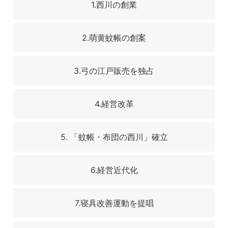
1.西川の創業
2.萌黄蚊帳の創案
3.弓の江戸販売を独占
4.経営改革
5. 「蚊帳・布団の西川」確立
6.経営近代化
7.寝具改善運動を提唱