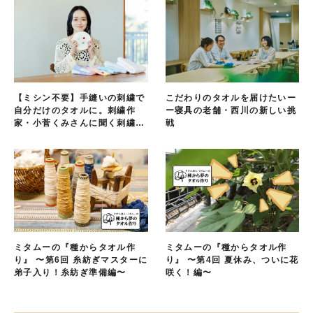
【ミシン不要】手縫いの刺繍で
こだわりのタオルを届けたいー
自分だけのタオルに。刺繍作
ー寝具の老舗・西川の新しい挑
家・小菅くみさんに聞く刺繍タ
戦
オルの楽しみ方
ミタムーの『種からタオル作
ミタムーの『種からタオル作
り』 〜第6回 糸紡ぎマスターに
り』 〜第4回 夏休み、ついに花
弟子入り！糸紡ぎ準備編〜
咲く！編〜