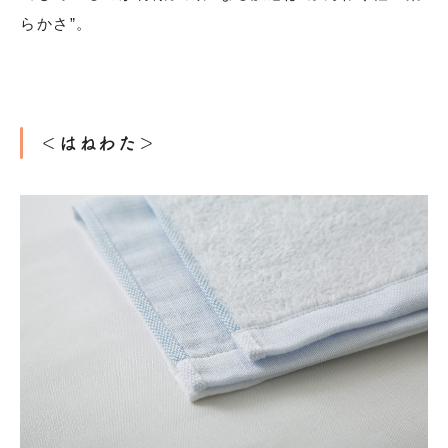
らかさ”。
＜はねわた＞