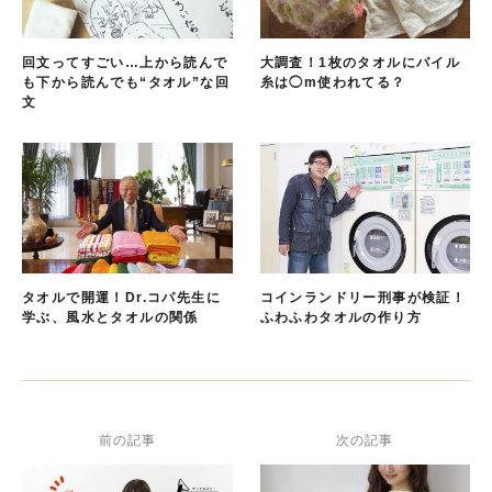
回文ってすごい…上から読んで
大調査！1枚のタオルにパイル
も下から読んでも“タオル”な回
糸は◯m使われてる？
文
タオルで開運！Dr.コパ先生に
コインランドリー刑事が検証！
学ぶ、風水とタオルの関係
ふわふわタオルの作り方
前の記事
次の記事