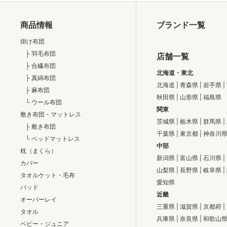
商品情報
ブランド一覧
掛け布団
├ 羽毛布団
店舗一覧
├ 合繊布団
北海道・東北
├ 真綿布団
北海道
|
青森県
|
岩手県
|
├ 麻布団
秋田県
|
山形県
|
福島県
└ ウール布団
関東
敷き布団・マットレス
茨城県
|
栃木県
|
群馬県
|
├ 敷き布団
千葉県
|
東京都
|
神奈川
└ ベッドマットレス
中部
枕（まくら）
新潟県
|
富山県
|
石川県
|
カバー
山梨県
|
長野県
|
岐阜県
|
タオルケット・毛布
愛知県
パッド
近畿
オーバーレイ
三重県
|
滋賀県
|
京都府
|
タオル
兵庫県
|
奈良県
|
和歌山
ベビー・ジュニア