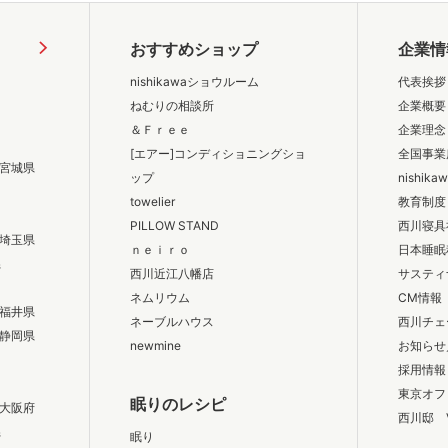
おすすめショップ
企業情
nishikawaショウルーム
代表挨拶
ねむりの相談所
企業概要
＆Ｆｒｅｅ
企業理念
[エアー]コンディショニングショ
全国事業
宮城県
ップ
nishik
towelier
教育制度
PILLOW STAND
西川寝具
埼玉県
ｎｅｉｒｏ
日本睡眠
県
西川近江八幡店
サスティ
ネムリウム
CM情報
福井県
ネーブルハウス
西川チェ
静岡県
newmine
お知らせ
採用情報
東京オフ
眠りのレシピ
大阪府
西川邸 
県
眠り