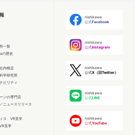
報
nishikawa
公式
Facebook
nishikawa
所一覧
公式
Instagram
awaの歴史
nishikawa
社内検定
公式
X（旧Twitter）
科学研究所
ナビリティ
nishikawa
ーンの専門店
公式
LINE
／ニュースリリース
nishikawa
ィス VR見学
公式
YouTube
VR見学