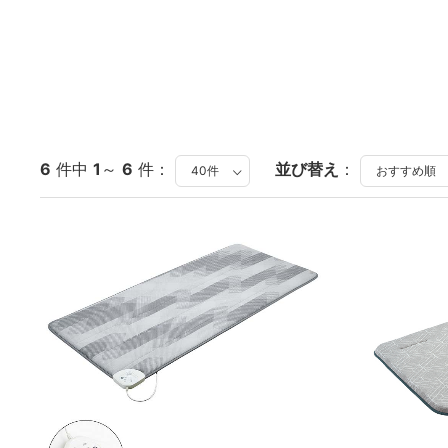
6
件中
1
～
6
件：
並び替え
：