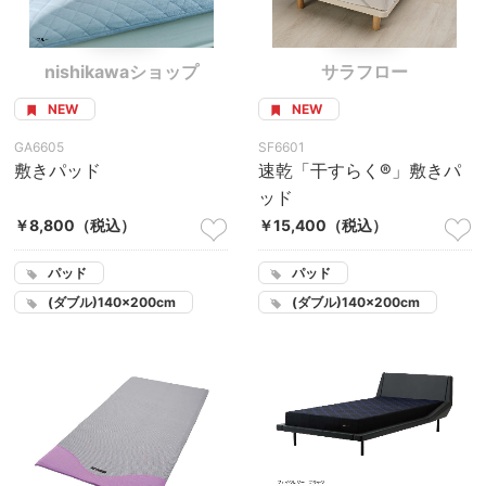
nishikawaショップ
サラフロー
NEW
NEW
GA6605
SF6601
敷きパッド
速乾「干すらく®」敷きパ
ッド
￥8,800
（税込）
￥15,400
（税込）
パッド
パッド
(ダブル)140×200cm
(ダブル)140×200cm